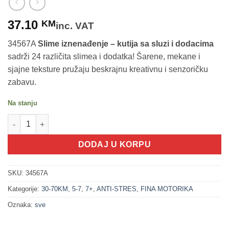
37.10
KM
inc. VAT
34567A
Slime iznenađenje – kutija sa sluzi i dodacima
sadrži 24 različita slimea i dodatka! Šarene, mekane i
sjajne teksture pružaju beskrajnu kreativnu i senzoričku
zabavu.
Na stanju
200162 Slime iznenađenje – kutija sa sluzi i dodacima količina
DODAJ U KORPU
SKU:
34567A
Kategorije:
30-70KM
,
5-7
,
7+
,
ANTI-STRES
,
FINA MOTORIKA
Oznaka:
sve