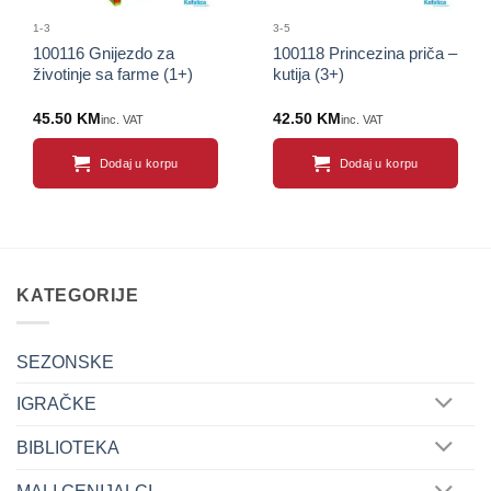
1-3
3-5
100116 Gnijezdo za
100118 Princezina priča –
životinje sa farme (1+)
kutija (3+)
45.50
KM
42.50
KM
inc. VAT
inc. VAT
Dodaj u korpu
Dodaj u korpu
KATEGORIJE
SEZONSKE
IGRAČKE
BIBLIOTEKA