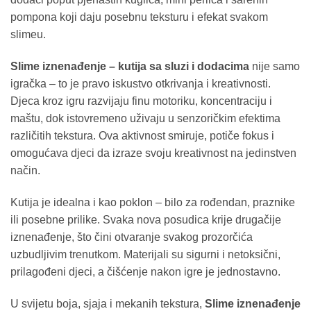
pompona koji daju posebnu teksturu i efekat svakom
slimeu.
Slime iznenađenje – kutija sa sluzi i dodacima
nije samo
igračka – to je pravo iskustvo otkrivanja i kreativnosti.
Djeca kroz igru razvijaju finu motoriku, koncentraciju i
maštu, dok istovremeno uživaju u senzoričkim efektima
različitih tekstura. Ova aktivnost smiruje, potiče fokus i
omogućava djeci da izraze svoju kreativnost na jedinstven
način.
Kutija je idealna i kao poklon – bilo za rođendan, praznike
ili posebne prilike. Svaka nova posudica krije drugačije
iznenađenje, što čini otvaranje svakog prozorčića
uzbudljivim trenutkom. Materijali su sigurni i netoksični,
prilagođeni djeci, a čišćenje nakon igre je jednostavno.
U svijetu boja, sjaja i mekanih tekstura,
Slime iznenađenje