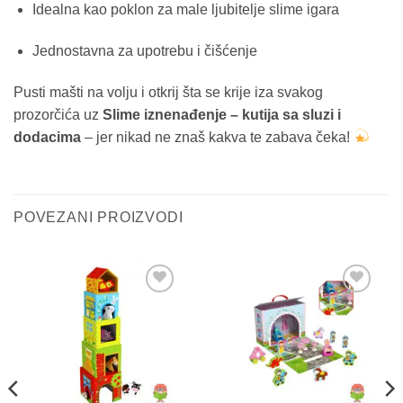
Idealna kao poklon za male ljubitelje slime igara
Jednostavna za upotrebu i čišćenje
Pusti mašti na volju i otkrij šta se krije iza svakog
prozorčića uz
Slime iznenađenje – kutija sa sluzi i
dodacima
– jer nikad ne znaš kakva te zabava čeka!
POVEZANI PROIZVODI
Sačuvaj
Sačuvaj
proizvod
proizvod