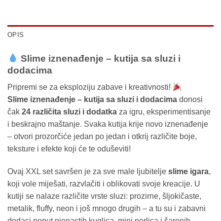
OPIS
Slime iznenađenje – kutija sa sluzi i
dodacima
Pripremi se za eksploziju zabave i kreativnosti!
Slime iznenađenje – kutija sa sluzi i dodacima
donosi
čak
24 različita sluzi i dodatka
za igru, eksperimentisanje
i beskrajno maštanje. Svaka kutija krije novo iznenađenje
– otvori prozorčiće jedan po jedan i otkrij različite boje,
teksture i efekte koji će te oduševiti!
Ovaj XXL set savršen je za sve male ljubitelje
slime igara
,
koji vole miješati, razvlačiti i oblikovati svoje kreacije. U
kutiji se nalaze različite vrste sluzi: prozirne, šljokičaste,
metalik, fluffy, neon i još mnogo drugih – a tu su i zabavni
dodaci poput pjenastih kuglica, mini perlica i šarenih