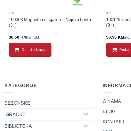
3-5
3-5
100303 Magnetna slagalica – Nojeva barka
100125 Centar
(3+)
(3+)
38.50
KM
58.50
KM
inc. VAT
inc.
Dodaj u korpu
Dodaj 
KATEGORIJE
INFORMAC
O NAMA
SEZONSKE
BLOG
IGRAČKE
KONTAKT
BIBLIOTEKA