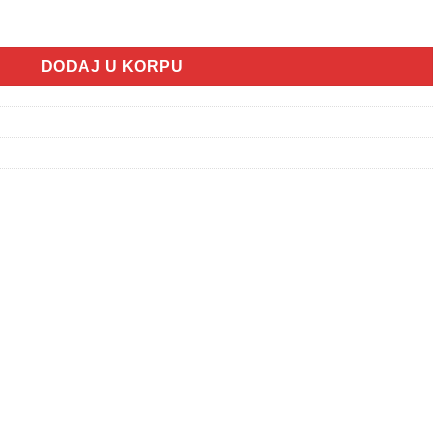
 plažu - ribice (51cm) količina
DODAJ U KORPU