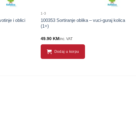
1-3
inje i oblici
100353 Sortiranje oblika – vuci-guraj kolica
(1+)
49.90
KM
inc. VAT
Dodaj u korpu