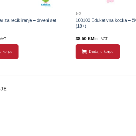
1-3
 za recikliranje – drveni set
100100 Edukativna kocka – život
(18+)
38.50
KM
 VAT
inc. VAT
u korpu
Dodaj u korpu
IJE