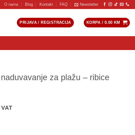
O nama
Blog
Kontakt
FAQ
Newsletter
PRIJAVA / REGISTRACIJA
KORPA /
0.00
KM
naduvavanje za plažu – ribice
rrent
. VAT
ce
80 KM.