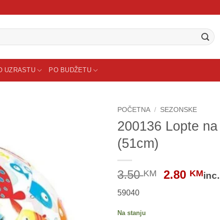
O UZRASTU
PO BUDŽETU
POČETNA
/
SEZONSKE
200136 Lopte na 
Sačuvaj
(51cm)
proizvod
Original
Cu
3.50
2.80
KM
KM
inc
price
pri
59040
was:
is:
3.50 KM.
2.
Na stanju