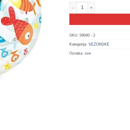
200136 Lopte na naduvavanje za
SKU:
59040 - 2
Kategorija:
SEZONSKE
Oznaka:
sve