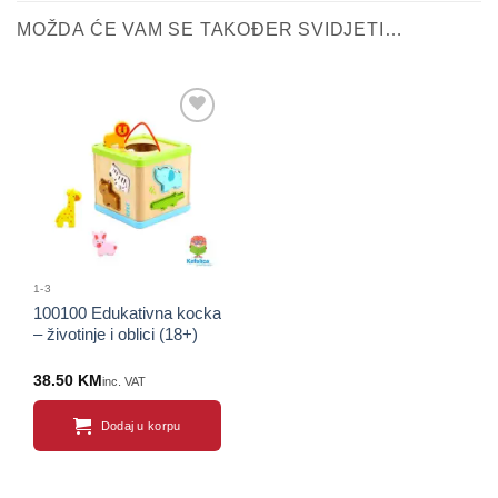
MOŽDA ĆE VAM SE TAKOĐER SVIDJETI…
Sačuvaj
proizvod
1-3
100100 Edukativna kocka
– životinje i oblici (18+)
38.50
KM
inc. VAT
Dodaj u korpu