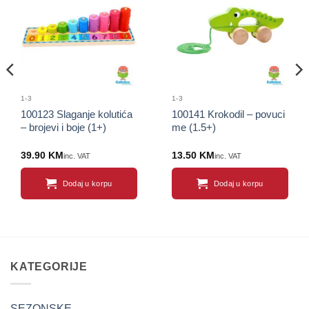
Sačuvaj
Sačuvaj
proizvod
proizvod
1-3
1-3
100123 Slaganje kolutića
100141 Krokodil – povuci
– brojevi i boje (1+)
me (1.5+)
39.90
KM
13.50
KM
inc. VAT
inc. VAT
Dodaj u korpu
Dodaj u korpu
KATEGORIJE
SEZONSKE