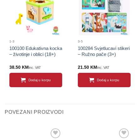
proizvod
proizvod
1-3
3-5
100100 Edukativna kocka
100284 Svjetlucavi stikeri
– životinje i oblici (18+)
– Ružno pače (3+)
38.50
KM
21.50
KM
inc. VAT
inc. VAT
Dodaj u korpu
Dodaj u korpu
POVEZANI PROIZVODI