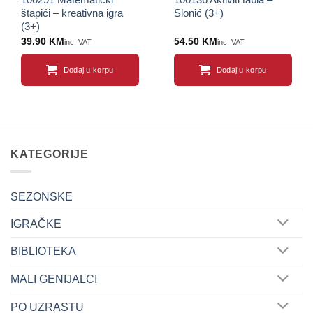
štapići – kreativna igra
Slonić (3+)
(3+)
39.90
KM
54.50
KM
inc. VAT
inc. VAT
Dodaj u korpu
Dodaj u korpu
KATEGORIJE
SEZONSKE
IGRAČKE
BIBLIOTEKA
MALI GENIJALCI
PO UZRASTU