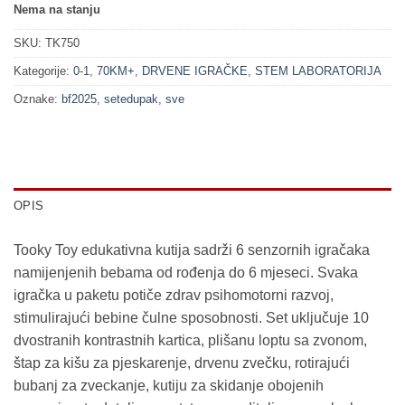
129.90 KM.
79.90 KM.
Nema na stanju
SKU:
TK750
Kategorije:
0-1
,
70KM+
,
DRVENE IGRAČKE
,
STEM LABORATORIJA
Oznake:
bf2025
,
setedupak
,
sve
OPIS
Tooky Toy edukativna kutija sadrži 6 senzornih igračaka
namijenjenih bebama od rođenja do 6 mjeseci. Svaka
igračka u paketu potiče zdrav psihomotorni razvoj,
stimulirajući bebine čulne sposobnosti. Set uključuje 10
dvostranih kontrastnih kartica, plišanu loptu sa zvonom,
štap za kišu za pjeskarenje, drvenu zvečku, rotirajući
bubanj za zveckanje, kutiju za skidanje obojenih