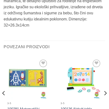
maramica, te detaljno uputstvo za roditelje na engleskom
jeziku. Igračke su ekološki prihvatljive, izrađene od drveta
iz održivog šumarstva i sigurne za bebu, što čini ovu
edukativnu kutiju idealnim poklonom. Dimenzije:
32×26.3x14cm
POVEZANI PROIZVODI
Sačuvaj
Sačuvaj
proizvod
proizvod
3-5
3-5
100291 Matematički
100136 Aktiviti tabla –