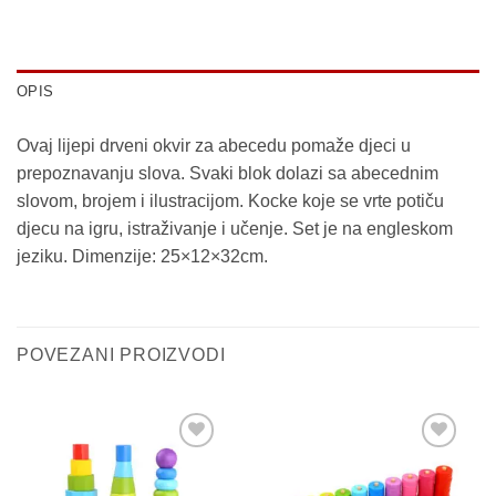
OPIS
Ovaj lijepi drveni okvir za abecedu pomaže djeci u
prepoznavanju slova. Svaki blok dolazi sa abecednim
slovom, brojem i ilustracijom. Kocke koje se vrte potiču
djecu na igru, istraživanje i učenje. Set je na engleskom
jeziku. Dimenzije: 25×12×32cm.
POVEZANI PROIZVODI
Sačuvaj
Sačuvaj
proizvod
proizvod