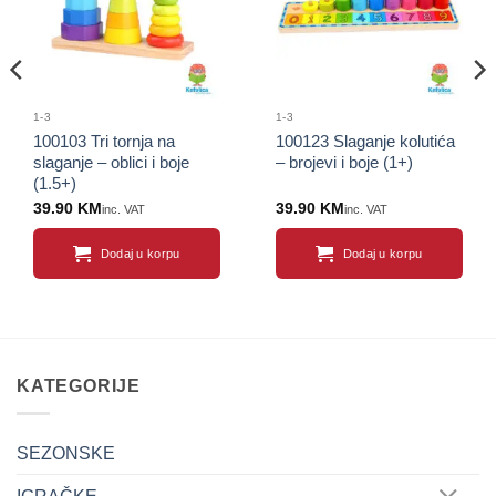
1-3
1-3
100103 Tri tornja na
100123 Slaganje kolutića
slaganje – oblici i boje
– brojevi i boje (1+)
(1.5+)
39.90
KM
39.90
KM
inc. VAT
inc. VAT
Dodaj u korpu
Dodaj u korpu
KATEGORIJE
SEZONSKE