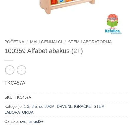
POČETNA
/
MALI GENIJALCI
/
STEM LABORATORIJA
100359 Alfabet abakus (2+)
TKC457A
SKU:
TKC457A
Kategorije:
1-3
,
3-5
,
do 30KM
,
DRVENE IGRAČKE
,
STEM
LABORATORIJA
Oznake:
sve
,
uzrast2+