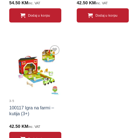
54.50
KM
42.50
KM
inc. VAT
inc. VAT
Dodaj u korpu
Dodaj u korpu
Sačuvaj
proizvod
3-5
100117 Igra na farmi –
kutija (3+)
42.50
KM
inc. VAT