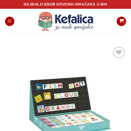
Skip
NAJBOLJI IZBOR DRVENIH IGRAČAKA U BIH
to
content
Sačuvaj
proizvod