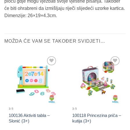
ploču gdje mogu vježbati svoje vještine pisanja. Također
će biti ohrabreni da izmišljaju riječi slijedeći uzorke kartica.
Dimenzije: 26×19×4.3cm.
MOŽDA ĆE VAM SE TAKOĐER SVIDJETI…
Sačuvaj
Sačuvaj
proizvod
proizvod
3-5
3-5
100136 Aktiviti tabla –
100118 Princezina priča –
Slonić (3+)
kutija (3+)