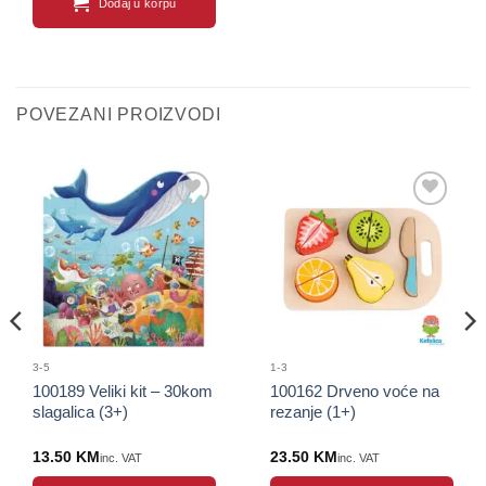
Dodaj u korpu
POVEZANI PROIZVODI
Sačuvaj
Sačuvaj
proizvod
proizvod
3-5
1-3
100189 Veliki kit – 30kom
100162 Drveno voće na
slagalica (3+)
rezanje (1+)
13.50
KM
23.50
KM
inc. VAT
inc. VAT