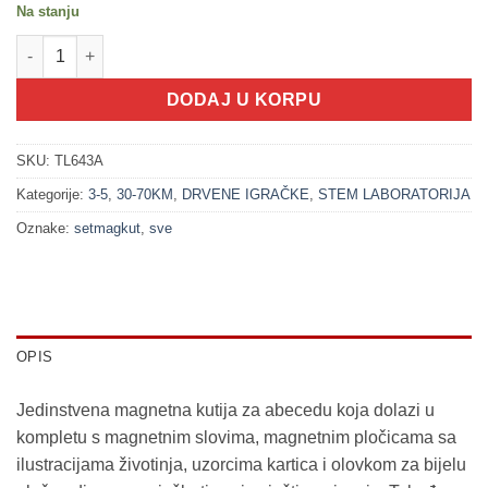
Na stanju
100321 Magnetna kutija - Alfabet (3+) količina
DODAJ U KORPU
SKU:
TL643A
Kategorije:
3-5
,
30-70KM
,
DRVENE IGRAČKE
,
STEM LABORATORIJA
Oznake:
setmagkut
,
sve
OPIS
Jedinstvena magnetna kutija za abecedu koja dolazi u
kompletu s magnetnim slovima, magnetnim pločicama sa
ilustracijama životinja, uzorcima kartica i olovkom za bijelu