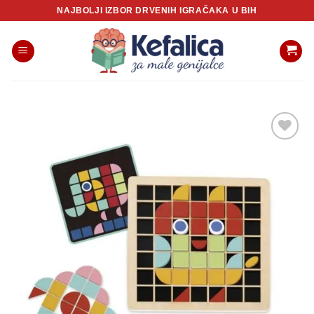
Skip
NAJBOLJI IZBOR DRVENIH IGRAČAKA U BIH
to
content
Sačuvaj
proizvod