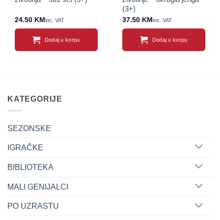
(3+)
24.50
KM
37.50
KM
inc. VAT
inc. VAT
Dodaj u korpu
Dodaj u korpu
KATEGORIJE
SEZONSKE
IGRAČKE
BIBLIOTEKA
MALI GENIJALCI
PO UZRASTU