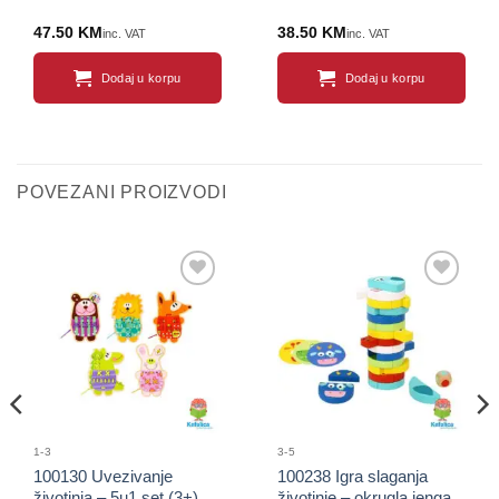
47.50
KM
38.50
KM
inc. VAT
inc. VAT
Dodaj u korpu
Dodaj u korpu
POVEZANI PROIZVODI
Sačuvaj
Sačuvaj
proizvod
proizvod
1-3
3-5
100130 Uvezivanje
100238 Igra slaganja
životinja – 5u1 set (3+)
životinje – okrugla jenga