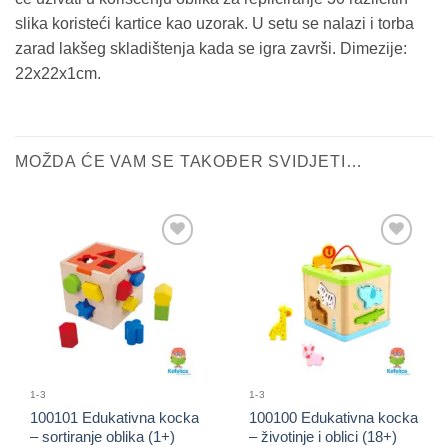
slika koristeći kartice kao uzorak. U setu se nalazi i torba
zarad lakšeg skladištenja kada se igra završi. Dimezije:
22x22x1cm.
MOŽDA ĆE VAM SE TAKOĐER SVIDJETI…
Sačuvaj
Sačuvaj
proizvod
proizvod
1-3
1-3
100101 Edukativna kocka
100100 Edukativna kocka
– sortiranje oblika (1+)
– životinje i oblici (18+)