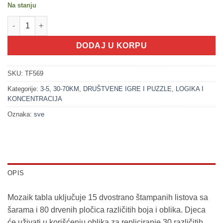
Na stanju
100293 Varijacije - mozaik tabla (3+) količina
DODAJ U KORPU
SKU:
TF569
Kategorije:
3-5
,
30-70KM
,
DRUŠTVENE IGRE I PUZZLE
,
LOGIKA I
KONCENTRACIJA
Oznaka:
sve
OPIS
Mozaik tabla uključuje 15 dvostrano štampanih listova sa
šarama i 80 drvenih pločica različitih boja i oblika. Djeca
će uživati u korišćenju oblika za repliciranje 30 različitih