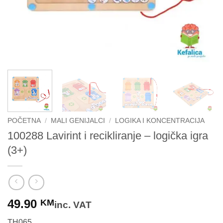
POČETNA
/
MALI GENIJALCI
/
LOGIKA I KONCENTRACIJA
100288 Lavirint i recikliranje – logička igra
(3+)
49.90
KM
inc. VAT
TH065