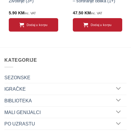
Životinje (3+)
– sortiranje oblika (1+)
5.90
KM
47.50
KM
inc. VAT
inc. VAT
Dodaj u korpu
Dodaj u korpu
KATEGORIJE
SEZONSKE
IGRAČKE
BIBLIOTEKA
MALI GENIJALCI
PO UZRASTU