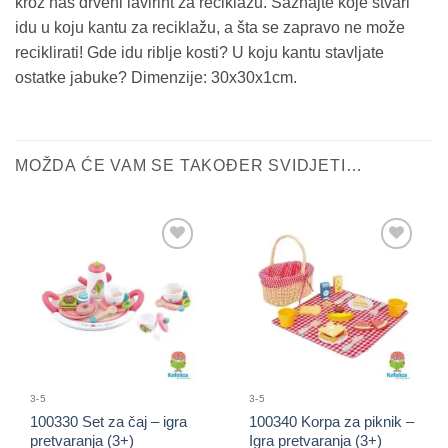
kroz naš drveni lavirint za reciklažu. Saznajte koje stvari
idu u koju kantu za reciklažu, a šta se zapravo ne može
reciklirati! Gde idu riblje kosti? U koju kantu stavljate
ostatke jabuke? Dimenzije: 30x30x1cm.
MOŽDA ĆE VAM SE TAKOĐER SVIDJETI…
Sačuvaj
Sačuvaj
proizvod
proizvod
3-5
3-5
100330 Set za čaj – igra
100340 Korpa za piknik –
pretvaranja (3+)
Igra pretvaranja (3+)