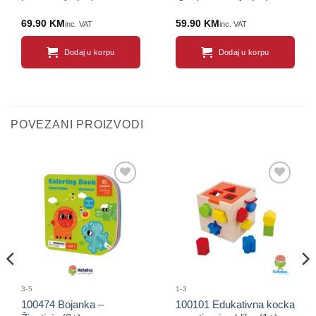
69.90
KM
59.90
KM
inc. VAT
inc. VAT
Dodaj u korpu
Dodaj u korpu
POVEZANI PROIZVODI
Sačuvaj
Sačuvaj
proizvod
proizvod
3-5
1-3
100474 Bojanka –
100101 Edukativna kocka