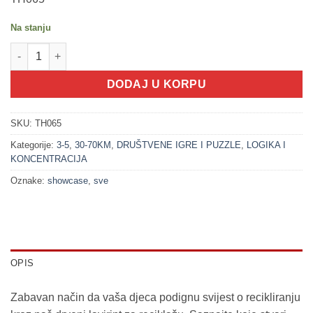
Na stanju
100288 Lavirint i recikliranje - logička igra (3+) količina
DODAJ U KORPU
SKU:
TH065
Kategorije:
3-5
,
30-70KM
,
DRUŠTVENE IGRE I PUZZLE
,
LOGIKA I
KONCENTRACIJA
Oznake:
showcase
,
sve
OPIS
Zabavan način da vaša djeca podignu svijest o recikliranju