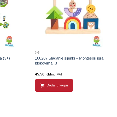
proizvod
proizvod
3-5
a (3+)
100287 Slaganje sijenki – Montesori igra
blokovima (3+)
45.50
KM
inc. VAT
Dodaj u korpu