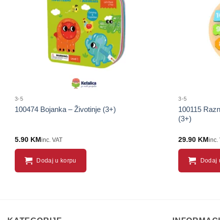
proizvod
3-5
3-5
100474 Bojanka – Životinje (3+)
100115 Razno
(3+)
5.90
KM
29.90
KM
inc. VAT
inc.
Dodaj u korpu
Dodaj 