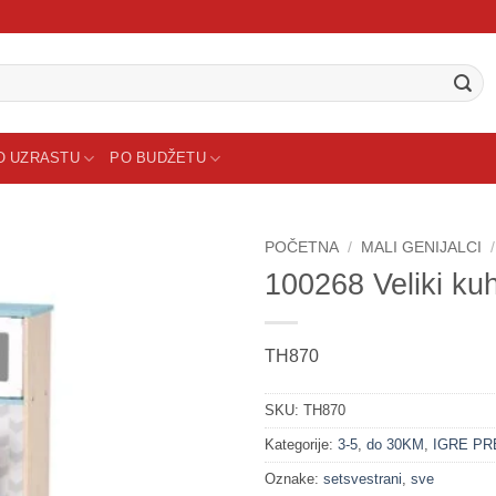
O UZRASTU
PO BUDŽETU
POČETNA
/
MALI GENIJALCI
/
100268 Veliki kuhi
Sačuvaj
proizvod
TH870
SKU:
TH870
Kategorije:
3-5
,
do 30KM
,
IGRE P
Oznake:
setsvestrani
,
sve