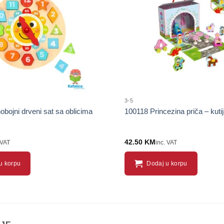
proizvod
3-5
bojni drveni sat sa oblicima
100118 Princezina priča – kutij
42.50
KM
 VAT
inc. VAT
u korpu
Dodaj u korpu