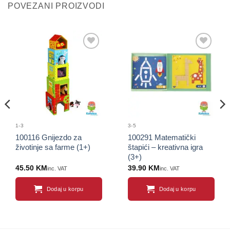
POVEZANI PROIZVODI
Sačuvaj
Sačuvaj
proizvod
proizvod
1-3
3-5
100116 Gnijezdo za
100291 Matematički
životinje sa farme (1+)
štapići – kreativna igra
(3+)
45.50
KM
39.90
KM
inc. VAT
inc. VAT
Dodaj u korpu
Dodaj u korpu