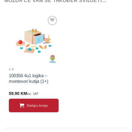
MOŽDA ĆE VAM SE TAKOĐER SVIDJETI…
Sačuvaj
proizvod
1-3
100356 4u1 logika –
montesori kutija (1+)
59.90
KM
inc. VAT
Dodaj u korpu