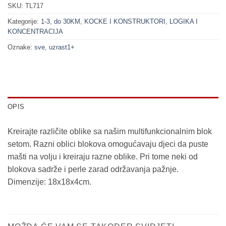
SKU:
TL717
Kategorije:
1-3
,
do 30KM
,
KOCKE I KONSTRUKTORI
,
LOGIKA I
KONCENTRACIJA
Oznake:
sve
,
uzrast1+
OPIS
Kreirajte različite oblike sa našim multifunkcionalnim blok
setom. Razni oblici blokova omogućavaju djeci da puste
mašti na volju i kreiraju razne oblike. Pri tome neki od
blokova sadrže i perle zarad održavanja pažnje.
Dimenzije: 18x18x4cm.