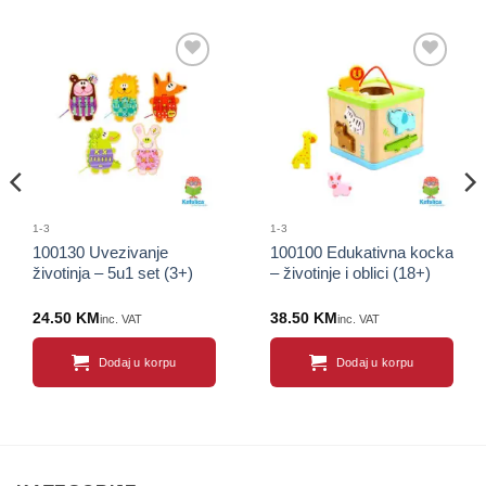
Sačuvaj
Sačuvaj
proizvod
proizvod
1-3
1-3
100130 Uvezivanje
100100 Edukativna kocka
životinja – 5u1 set (3+)
– životinje i oblici (18+)
24.50
KM
38.50
KM
inc. VAT
inc. VAT
Dodaj u korpu
Dodaj u korpu