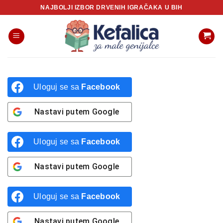
Skip
NAJBOLJI IZBOR DRVENIH IGRAČAKA U BIH
to
content
Uloguj se sa
Facebook
Nastavi putem
Google
Uloguj se sa
Facebook
Nastavi putem
Google
Uloguj se sa
Facebook
Nastavi putem
Google