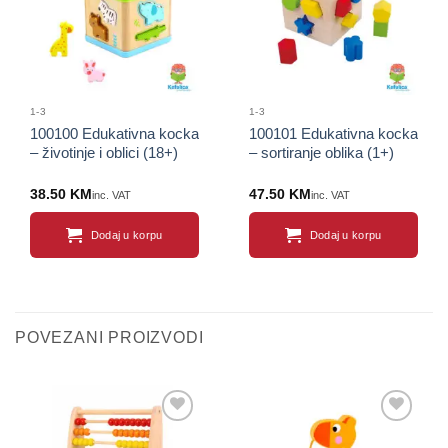
1-3
1-3
100100 Edukativna kocka
100101 Edukativna kocka
– životinje i oblici (18+)
– sortiranje oblika (1+)
38.50
KM
47.50
KM
inc. VAT
inc. VAT
Dodaj u korpu
Dodaj u korpu
POVEZANI PROIZVODI
Sačuvaj
Sačuvaj