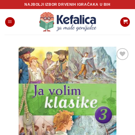
Skip
NAJBOLJI IZBOR DRVENIH IGRAČAKA U BIH
to
content
Sačuvaj
proizvod