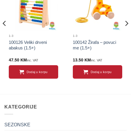
proizvod
proizvod
1-3
1-3
100126 Veliki drveni
100142 Žirafa – povuci
abakus (1.5+)
me (1.5+)
47.50
KM
13.50
KM
inc. VAT
inc. VAT
Dodaj u korpu
Dodaj u korpu
KATEGORIJE
SEZONSKE