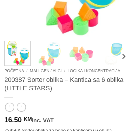
POČETNA
/
MALI GENIJALCI
/
LOGIKA I KONCENTRACIJA
200387 Sorter oblika – Kantica sa 6 oblika
(LITTLE STARS)
16.50
KM
inc. VAT
72456A Sorter oblika za bebe sa kanticom i 6 oblika