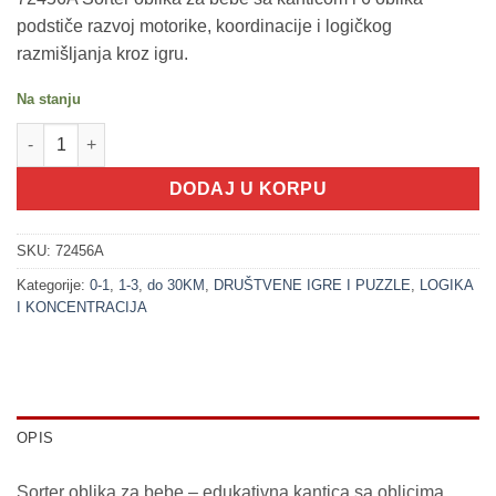
podstiče razvoj motorike, koordinacije i logičkog
razmišljanja kroz igru.
Na stanju
200387 Sorter oblika - Kantica sa 6 oblika (LITTLE STARS) količ
DODAJ U KORPU
SKU:
72456A
Kategorije:
0-1
,
1-3
,
do 30KM
,
DRUŠTVENE IGRE I PUZZLE
,
LOGIKA
I KONCENTRACIJA
OPIS
Sorter oblika za bebe – edukativna kantica sa oblicima