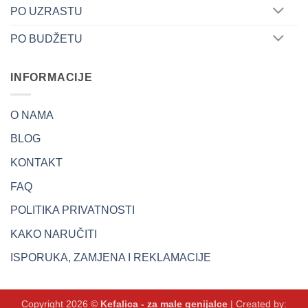
PO UZRASTU
PO BUDŽETU
INFORMACIJE
O NAMA
BLOG
KONTAKT
FAQ
POLITIKA PRIVATNOSTI
KAKO NARUČITI
ISPORUKA, ZAMJENA I REKLAMACIJE
Copyright 2026 ©
Kefalica - za male genijalce
| Created by: