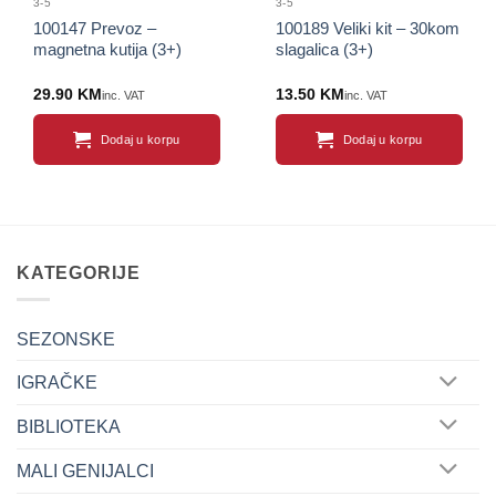
3-5
3-5
100147 Prevoz –
100189 Veliki kit – 30kom
magnetna kutija (3+)
slagalica (3+)
29.90
KM
13.50
KM
inc. VAT
inc. VAT
Dodaj u korpu
Dodaj u korpu
KATEGORIJE
SEZONSKE
IGRAČKE
BIBLIOTEKA
MALI GENIJALCI