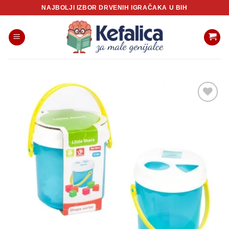
Skip
NAJBOLJI IZBOR DRVENIH IGRAČAKA U BIH
to
content
Sačuvaj
proizvod