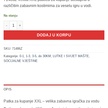
različitim zabavnim kostimima za veselu igru u vodi.
Na stanju
200378-1 Patka za kupanje XXL - 22 cm - HIPPIE (LITTLE STARS)
DODAJ U KORPU
SKU:
71486Z
Kategorije:
0-1
,
1-3
,
3-5
,
do 30KM
,
LUTKE I SVIJET MAŠTE
,
SOCIJALNE VJEŠTINE
OPIS
Patka za kupanje XXL – velika zabavna igračka za vodu