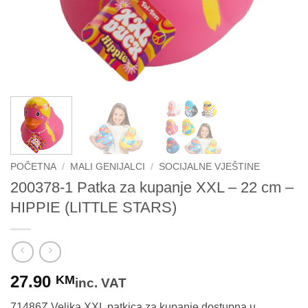
POČETNA
/
MALI GENIJALCI
/
SOCIJALNE VJEŠTINE
200378-1 Patka za kupanje XXL – 22 cm –
HIPPIE (LITTLE STARS)
27.90
KM
inc. VAT
71486Z Velika XXL patkica za kupanje dostupna u