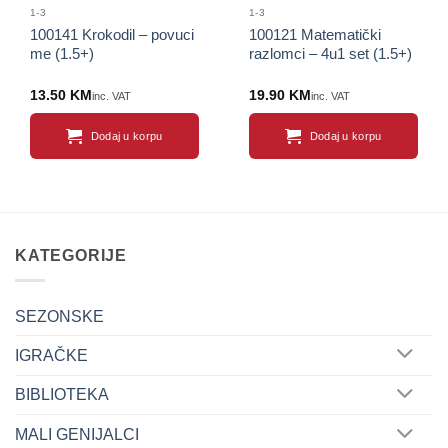
1-3
1-3
100141 Krokodil – povuci
100121 Matematički
me (1.5+)
razlomci – 4u1 set (1.5+)
13.50
KM
19.90
KM
inc. VAT
inc. VAT
Dodaj u korpu
Dodaj u korpu
KATEGORIJE
SEZONSKE
IGRAČKE
BIBLIOTEKA
MALI GENIJALCI