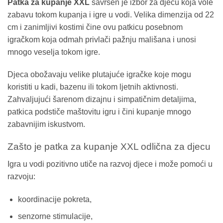
Patka za kupanje XXL
savršen je izbor za djecu koja vole
zabavu tokom kupanja i igre u vodi. Velika dimenzija od 22
cm i zanimljivi kostimi čine ovu patkicu posebnom
igračkom koja odmah privlači pažnju mališana i unosi
mnogo veselja tokom igre.
Djeca obožavaju velike plutajuće igračke koje mogu
koristiti u kadi, bazenu ili tokom ljetnih aktivnosti.
Zahvaljujući šarenom dizajnu i simpatičnim detaljima,
patkica podstiče maštovitu igru i čini kupanje mnogo
zabavnijim iskustvom.
Zašto je patka za kupanje XXL odlična za djecu
Igra u vodi pozitivno utiče na razvoj djece i može pomoći u
razvoju:
koordinacije pokreta,
senzorne stimulacije,