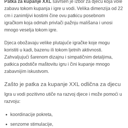
Patka za kupanje XXL
savršen je izbor za djecu koja vole
zabavu tokom kupanja i igre u vodi. Velika dimenzija od 22
cm i zanimljivi kostimi čine ovu patkicu posebnom
igračkom koja odmah privlači pažnju mališana i unosi
mnogo veselja tokom igre.
Djeca obožavaju velike plutajuće igračke koje mogu
koristiti u kadi, bazenu ili tokom ljetnih aktivnosti.
Zahvaljujući šarenom dizajnu i simpatičnim detaljima,
patkica podstiče maštovitu igru i čini kupanje mnogo
zabavnijim iskustvom.
Zašto je patka za kupanje XXL odlična za djecu
Igra u vodi pozitivno utiče na razvoj djece i može pomoći u
razvoju:
koordinacije pokreta,
senzorne stimulacije,