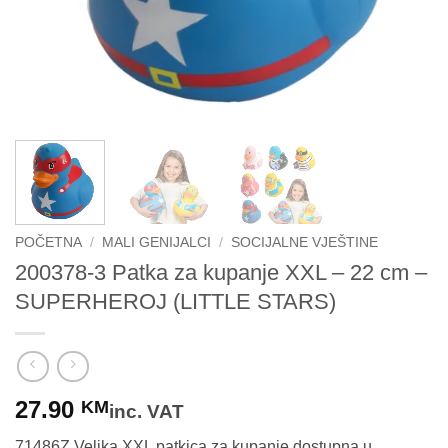
POČETNA
/
MALI GENIJALCI
/
SOCIJALNE VJEŠTINE
200378-3 Patka za kupanje XXL – 22 cm –
SUPERHEROJ (LITTLE STARS)
27.90
KM
inc. VAT
71486Z Velika XXL patkica za kupanje dostupna u