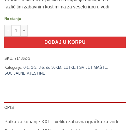
različitim zabavnim kostimima za veselu igru u vodi.
Na stanju
200378-3 Patka za kupanje XXL - 22 cm - SUPERHEROJ (LITTLE 
DODAJ U KORPU
SKU:
71486Z-3
Kategorije:
0-1
,
1-3
,
3-5
,
do 30KM
,
LUTKE I SVIJET MAŠTE
,
SOCIJALNE VJEŠTINE
OPIS
Patka za kupanje XXL – velika zabavna igračka za vodu