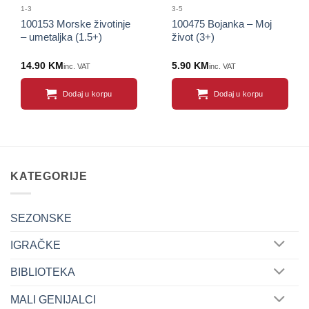
1-3
3-5
100153 Morske životinje
100475 Bojanka – Moj
– umetaljka (1.5+)
život (3+)
14.90
KM
5.90
KM
inc. VAT
inc. VAT
Dodaj u korpu
Dodaj u korpu
KATEGORIJE
SEZONSKE
IGRAČKE
BIBLIOTEKA
MALI GENIJALCI