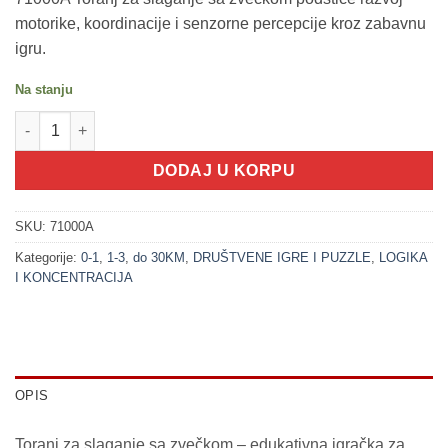
motorike, koordinacije i senzorne percepcije kroz zabavnu
igru.
Na stanju
200372 Toranj za slaganje sa zvečkom (LITTLE STARS) količina
DODAJ U KORPU
SKU:
71000A
Kategorije:
0-1
,
1-3
,
do 30KM
,
DRUŠTVENE IGRE I PUZZLE
,
LOGIKA
I KONCENTRACIJA
OPIS
Toranj za slaganje sa zvečkom – edukativna igračka za