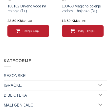
1-3
3-5
100162 Drveno voće na
100469 Magično bojenje
rezanje (1+)
vodom – bojanka (3+)
23.50
KM
13.50
KM
inc. VAT
inc. VAT
Dodaj u korpu
Dodaj u korpu
KATEGORIJE
SEZONSKE
IGRAČKE
BIBLIOTEKA
MALI GENIJALCI