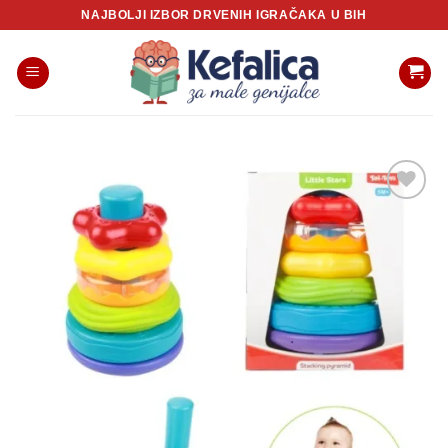
Skip
NAJBOLJI IZBOR DRVENIH IGRAČAKA U BIH
to
content
Sačuvaj
proizvod