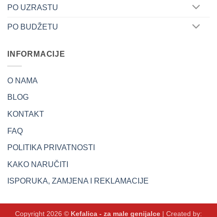
PO UZRASTU
PO BUDŽETU
INFORMACIJE
O NAMA
BLOG
KONTAKT
FAQ
POLITIKA PRIVATNOSTI
KAKO NARUČITI
ISPORUKA, ZAMJENA I REKLAMACIJE
Copyright 2026 ©
Kefalica - za male genijalce
| Created by: