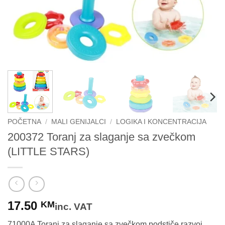
POČETNA
/
MALI GENIJALCI
/
LOGIKA I KONCENTRACIJA
200372 Toranj za slaganje sa zvečkom
(LITTLE STARS)
17.50
KM
inc. VAT
71000A Toranj za slaganje sa zvečkom podstiče razvoj