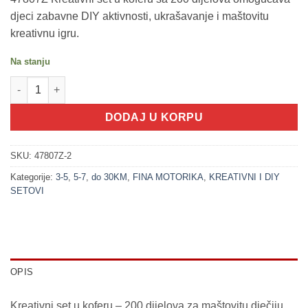
djeci zabavne DIY aktivnosti, ukrašavanje i maštovitu
kreativnu igru.
Na stanju
200349-2 Kreativni HAOS - 200 dijelova u koferu ROZE količina
DODAJ U KORPU
SKU:
47807Z-2
Kategorije:
3-5
,
5-7
,
do 30KM
,
FINA MOTORIKA
,
KREATIVNI I DIY
SETOVI
OPIS
Kreativni set u koferu – 200 dijelova za maštovitu dječiju