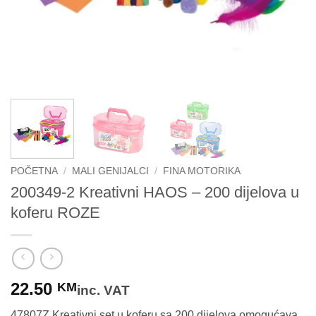
POČETNA
/
MALI GENIJALCI
/
FINA MOTORIKA
200349-2 Kreativni HAOS – 200 dijelova u
koferu ROZE
22.50
KM
inc. VAT
47807Z Kreativni set u koferu sa 200 dijelova omogućava