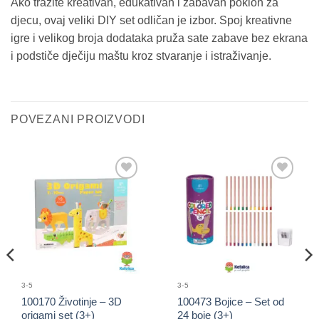
Ako tražite kreativan, edukativan i zabavan poklon za
djecu, ovaj veliki DIY set odličan je izbor. Spoj kreativne
igre i velikog broja dodataka pruža sate zabave bez ekrana
i podstiče dječiju maštu kroz stvaranje i istraživanje.
POVEZANI PROIZVODI
Sačuvaj
Sačuvaj
proizvod
proizvod
3-5
3-5
100170 Životinje – 3D
100473 Bojice – Set od
origami set (3+)
24 boje (3+)