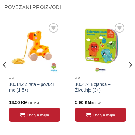
POVEZANI PROIZVODI
Sačuvaj
Sačuvaj
proizvod
proizvod
1-3
3-5
100142 Žirafa – povuci
100474 Bojanka –
me (1.5+)
Životinje (3+)
13.50
KM
5.90
KM
inc. VAT
inc. VAT
Dodaj u korpu
Dodaj u korpu