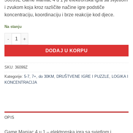
i zvukom koja kroz različite načine igre podstiče
koncentraciju, koordinaciju i brze reakcije kod djece.
Na stanju
200303-1 Game Maniac - 4 u 1 + svjetlo i zvuk PLAVA (Elektronsk
DODAJ U KORPU
SKU:
36099Z
Kategorije:
5-7
,
7+
,
do 30KM
,
DRUŠTVENE IGRE I PUZZLE
,
LOGIKA I
KONCENTRACIJA
OPIS
Game Maniac 4 u 1 – elektronska igra sa svjetlom i