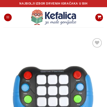
Skip
NAJBOLJI IZBOR DRVENIH IGRAČAKA U BIH
to
content
Sačuvaj
proizvod