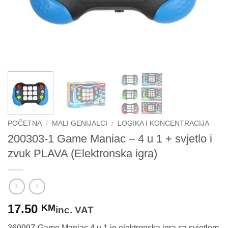
POČETNA
/
MALI GENIJALCI
/
LOGIKA I KONCENTRACIJA
200303-1 Game Maniac – 4 u 1 + svjetlo i
zvuk PLAVA (Elektronska igra)
17.50
KM
inc. VAT
36099Z Game Maniac 4 u 1 je elektronska igra sa svjetlom