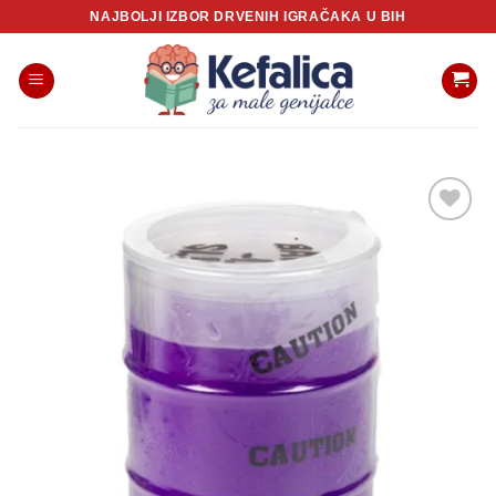
Skip
NAJBOLJI IZBOR DRVENIH IGRAČAKA U BIH
to
content
Sačuvaj
proizvod