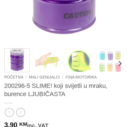
POČETNA
/
MALI GENIJALCI
/
FINA MOTORIKA
200296-5 SLIME! koji svijetli u mraku,
burence LJUBIČASTA
3.90
KM
inc. VAT