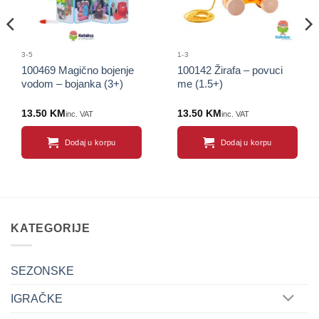
3-5
1-3
100469 Magično bojenje
100142 Žirafa – povuci
vodom – bojanka (3+)
me (1.5+)
13.50
KM
13.50
KM
inc. VAT
inc. VAT
Dodaj u korpu
Dodaj u korpu
KATEGORIJE
SEZONSKE
IGRAČKE