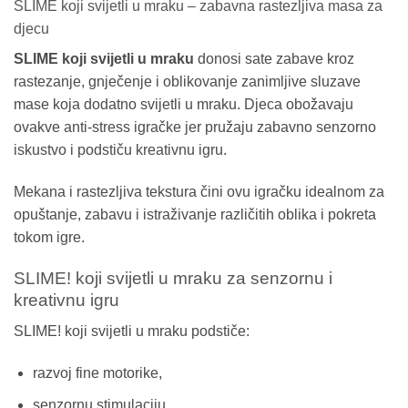
SLIME koji svijetli u mraku – zabavna rastezljiva masa za
djecu
SLIME koji svijetli u mraku
donosi sate zabave kroz
rastezanje, gnječenje i oblikovanje zanimljive sluzave
mase koja dodatno svijetli u mraku. Djeca obožavaju
ovakve anti-stress igračke jer pružaju zabavno senzorno
iskustvo i podstiču kreativnu igru.
Mekana i rastezljiva tekstura čini ovu igračku idealnom za
opuštanje, zabavu i istraživanje različitih oblika i pokreta
tokom igre.
SLIME! koji svijetli u mraku za senzornu i
kreativnu igru
SLIME! koji svijetli u mraku podstiče:
razvoj fine motorike,
senzornu stimulaciju,