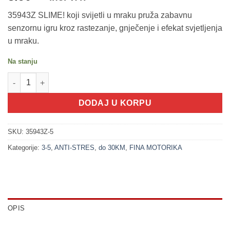
35943Z SLIME! koji svijetli u mraku pruža zabavnu
senzornu igru kroz rastezanje, gnječenje i efekat svjetljenja
u mraku.
Na stanju
200296-5 SLIME! koji svijetli u mraku, burence LJUBIČASTA kol
DODAJ U KORPU
SKU:
35943Z-5
Kategorije:
3-5
,
ANTI-STRES
,
do 30KM
,
FINA MOTORIKA
OPIS