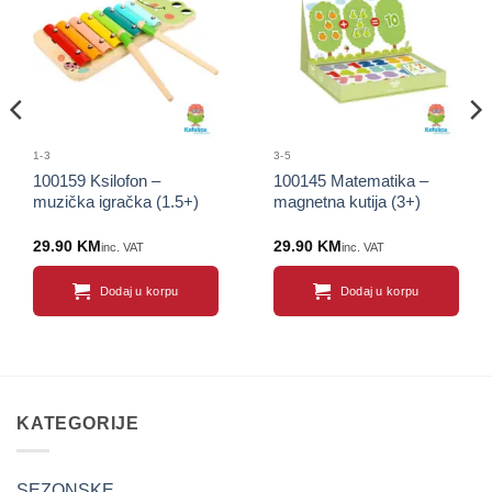
Sačuvaj
Sačuvaj
proizvod
proizvod
1-3
3-5
100159 Ksilofon –
100145 Matematika –
muzička igračka (1.5+)
magnetna kutija (3+)
29.90
KM
29.90
KM
inc. VAT
inc. VAT
Dodaj u korpu
Dodaj u korpu
KATEGORIJE
SEZONSKE