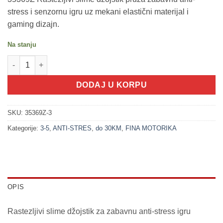
stress i senzornu igru uz mekani elastični materijal i
gaming dizajn.
Na stanju
200282-3 SLIME! Rastezljivi džojstik - XXL 17cm (plavi) količina
DODAJ U KORPU
SKU:
35369Z-3
Kategorije:
3-5
,
ANTI-STRES
,
do 30KM
,
FINA MOTORIKA
OPIS
Rastezljivi slime džojstik za zabavnu anti-stress igru