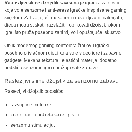
Rastezljivi slime džojstik
savršena je igračka za djecu
koja vole senzorne i anti-stress igračke inspirisane gaming
svijetom. Zahvaljujući mekanom i rastezljivom materijalu,
djeca mogu stiskati, razvlačiti i oblikovati džojstik tokom
igre, što pruža posebno zanimljivo i opuštajuće iskustvo.
Oblik modernog gaming kontrolera čini ovu igračku
posebno privlačnom djeci koja vole video igre i zabavne
gadgete. Mekana tekstura i elastični materijal dodatno
podstiču senzornu igru i pružaju sate zabave.
Rastezljivi slime džojstik za senzornu zabavu
Rastezljivi džojstik podstiče:
razvoj fine motorike,
koordinaciju pokreta šake i prstiju,
senzornu stimulaciju,