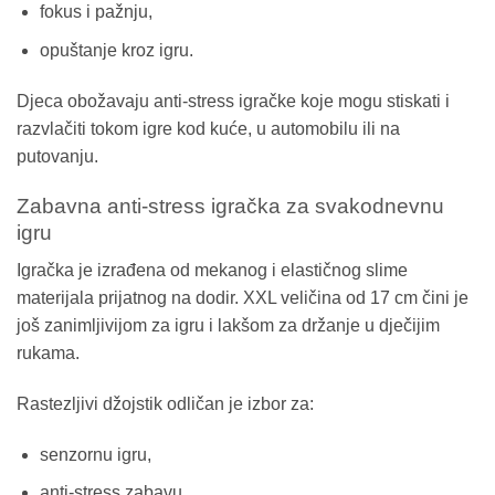
fokus i pažnju,
opuštanje kroz igru.
Djeca obožavaju anti-stress igračke koje mogu stiskati i
razvlačiti tokom igre kod kuće, u automobilu ili na
putovanju.
Zabavna anti-stress igračka za svakodnevnu
igru
Igračka je izrađena od mekanog i elastičnog slime
materijala prijatnog na dodir. XXL veličina od 17 cm čini je
još zanimljivijom za igru i lakšom za držanje u dječijim
rukama.
Rastezljivi džojstik odličan je izbor za:
senzornu igru,
anti-stress zabavu,