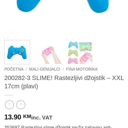
POČETNA
/
MALI GENIJALCI
/
FINA MOTORIKA
200282-3 SLIME! Rastezljivi džojstik – XXL
17cm (plavi)
13.90
KM
inc. VAT
35369Z Rastezljivi slime džojstik pruža zabavnu anti-