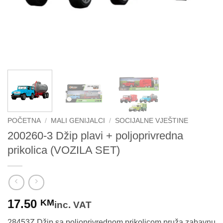
POČETNA
/
MALI GENIJALCI
/
SOCIJALNE VJEŠTINE
200260-3 Džip plavi + poljoprivredna
prikolica (VOZILA SET)
17.50
KM
inc. VAT
28453Z Džip sa poljoprivrednom prikolicom pruža zabavnu