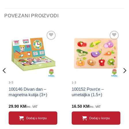
POVEZANI PROIZVODI
Sačuvaj
Sačuvaj
proizvod
proizvod
3-5
1-3
100146 Divan dan –
100152 Povrće –
magnetna kutija (3+)
umetaljka (1.5+)
29.90
KM
16.50
KM
inc. VAT
inc. VAT
Dodaj u korpu
Dodaj u korpu