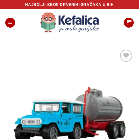
Skip
NAJBOLJI IZBOR DRVENIH IGRAČAKA U BIH
to
content
Sačuvaj
proizvod