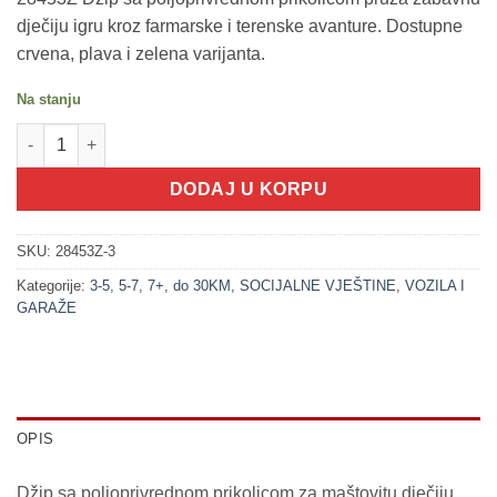
dječiju igru kroz farmarske i terenske avanture. Dostupne
crvena, plava i zelena varijanta.
Na stanju
200260-3 Džip plavi + poljoprivredna prikolica (VOZILA SET) kol
DODAJ U KORPU
SKU:
28453Z-3
Kategorije:
3-5
,
5-7
,
7+
,
do 30KM
,
SOCIJALNE VJEŠTINE
,
VOZILA I
GARAŽE
OPIS
Džip sa poljoprivrednom prikolicom za maštovitu dječiju