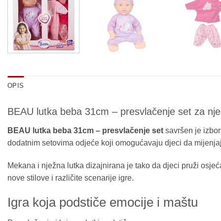
OPIS
BEAU lutka beba 31cm – presvlačenje set za njež
BEAU lutka beba 31cm – presvlačenje set
savršen je izbor 
dodatnim setovima odjeće koji omogućavaju djeci da mijenjaju 
Mekana i nježna lutka dizajnirana je tako da djeci pruži os
nove stilove i različite scenarije igre.
Igra koja podstiče emocije i maštu