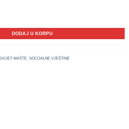
m - Presvlačenje set ljubičasti (DOLL COLLECTION) količina
DODAJ U KORPU
 SVIJET MAŠTE
,
SOCIJALNE VJEŠTINE