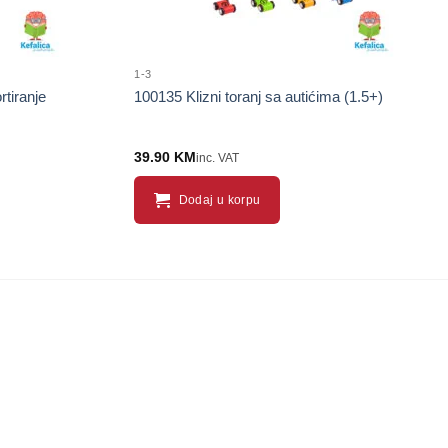
1-3
tiranje
100135 Klizni toranj sa autićima (1.5+)
39.90
KM
inc. VAT
Dodaj u korpu