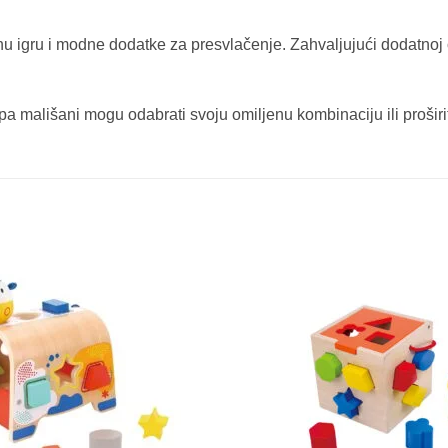
ivnu igru i modne dodatke za presvlačenje. Zahvaljujući dodatnoj
 pa mališani mogu odabrati svoju omiljenu kombinaciju ili proširit