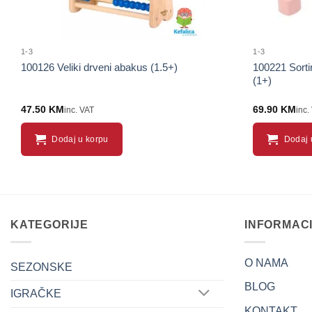
1-3
1-3
100126 Veliki drveni abakus (1.5+)
100221 Sorti
(1+)
47.50
KM
69.90
KM
inc. VAT
inc.
Dodaj u korpu
Dodaj 
KATEGORIJE
INFORMAC
O NAMA
SEZONSKE
BLOG
IGRAČKE
KONTAKT