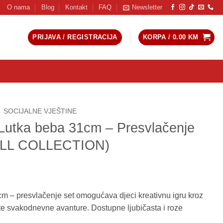
O nama
Blog
Kontakt
FAQ
Newsletter
PRIJAVA / REGISTRACIJA
KORPA /
0.00
KM
SOCIJALNE VJEŠTINE
utka beba 31cm – Presvlačenje
(DOLL COLLECTION)
 – presvlačenje set omogućava djeci kreativnu igru kroz
te svakodnevne avanture. Dostupne ljubičasta i roze