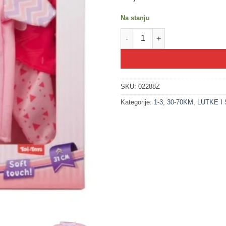
Na stanju
200208-1 BEAU Lutka beba 31c
SKU:
02288Z
Kategorije:
1-3
,
30-70KM
,
LUTKE I