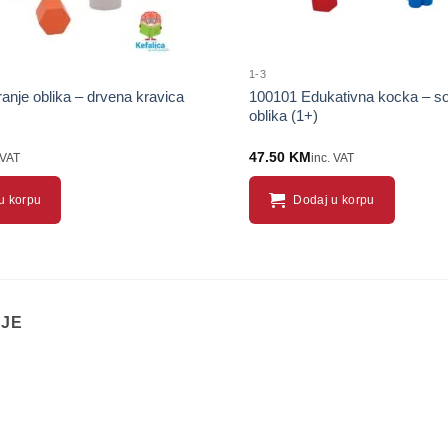
1-3
ranje oblika – drvena kravica
100101 Edukativna kocka – sor
oblika (1+)
47.50
KM
 VAT
inc. VAT
u korpu
Dodaj u korpu
IJE