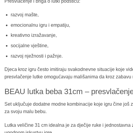
Presvlačenje i briga o lutki podstiču:
razvoj mašte,
emocionalnu igru i empatiju,
kreativno izražavanje,
socijalne vještine,
razvoj nježnosti i pažnje.
Djeca kroz igru često imitiraju svakodnevne situacije koje vi
presvlačenje lutke omogućavaju mališanima da kroz zabavu r
BEAU lutka beba 31cm – presvlačenje 
Set uključuje dodatne modne kombinacije koje igru čine još za
za svoju malu bebu.
Lutka veličine 31 cm idealna je za dječije ruke i jednostavna z
ugodnom iskustvu igre.