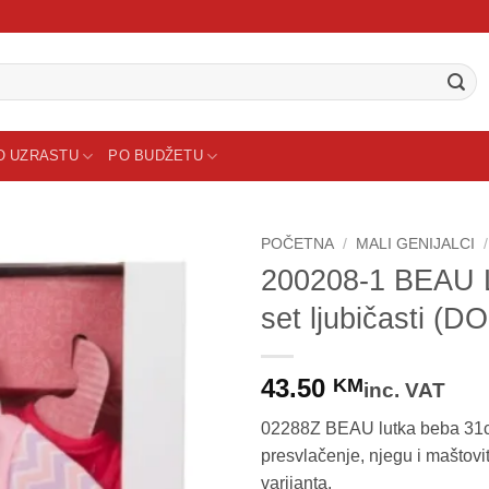
O UZRASTU
PO BUDŽETU
POČETNA
/
MALI GENIJALCI
/
200208-1 BEAU L
set ljubičasti 
43.50
KM
inc. VAT
02288Z BEAU lutka beba 31cm
presvlačenje, njegu i maštovi
varijanta.