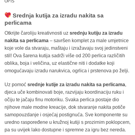
OPIS
Srednja kutija za izradu nakita sa
perlicama
Otkrijte čaroliju kreativnosti uz
srednju kutiju za izradu
nakita sa perlicama
– savršen komplet za male umjetnice
koje vole da stvaraju, maštaju i izražavaju svoj jedinstveni
stil! Ova šarena kutija sadrži više od 200 perlica različitih
oblika, boja i veličina, uz elastične niti i dodatke koji
omogućavaju izradu narukvica, ogrlica i prstenova po želji.
Uz pomoć
srednje kutije za izradu nakita sa perlicama
,
djeca uče kombinovati boje, razvijaju koordinaciju ruku i
očiju te jačaju finu motoriku. Svaka perlica postaje dio
njihove male modne kreacije, dok stvaranje nakita potiče
samopouzdanje i osjećaj postignuća. Sve komponente su
uredno raspoređene u kružnoj kutiji s prozirnim poklopcem,
pa su uvijek lako dostupne i spremne za igru bez nereda.