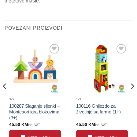
djetetove mašte.
POVEZANI PROIZVODI
Sačuvaj
Sačuvaj
proizvod
proizvod
3-5
1-3
100287 Slaganje sijenki –
100116 Gnijezdo za
Montesori igra blokovima
životinje sa farme (1+)
(3+)
45.50
KM
45.50
KM
inc. VAT
inc. VAT
Dodaj u korpu
Dodaj u korpu