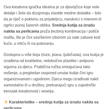
Ova kreativna igračka idealna je za djevojčice koje vole
detalje i žele da dizajniraju vlastite modne dodatke – bilo
da je riječ o poklonu za prijateljicu, narukvici s imenom ili
ogrlici punoj šarenih oblika.
Srednja kutija za izradu
nakita sa perlicama
pruža bezbroj kombinacija i potiče
maštu, što je čini savršenim izborom za sate zabave kod
kuće, u vrtiću ili na putovanju.
Dostupna u više boja (roze, plava, ljubičasta), ova kutija je
izrađena od kvalitetne, netoksične plastike i potpuno
sigurna za djecu. Praktična ručka omogućava lako
nošenje, a pregledan raspored unutar kutije čini igru
organizovanom i ugodnom. Djeca mogu izrađivati nakit
samostalno ili u društvu, pretvarajući igru u zajednički
trenutak kreativnosti i veselja.
Karakteristike – srednja kutija za izradu nakita sa
perlicama