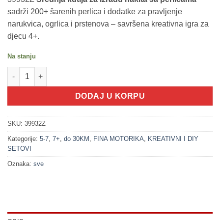
sadrži 200+ šarenih perlica i dodatke za pravljenje
narukvica, ogrlica i prstenova – savršena kreativna igra za
djecu 4+.
Na stanju
200180 Srednja kutija za izradu nakita sa perlicama količina
DODAJ U KORPU
SKU:
39932Z
Kategorije:
5-7
,
7+
,
do 30KM
,
FINA MOTORIKA
,
KREATIVNI I DIY
SETOVI
Oznaka:
sve