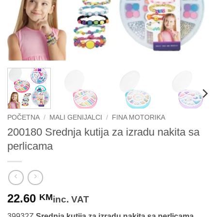
POČETNA
/
MALI GENIJALCI
/
FINA MOTORIKA
200180 Srednja kutija za izradu nakita sa
perlicama
22.60
KM
inc. VAT
39932Z
Srednja kutija za izradu nakita sa perlicama