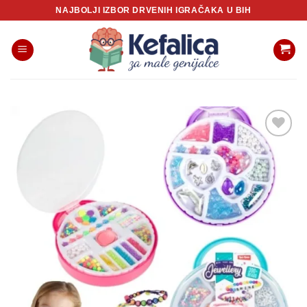
Skip
NAJBOLJI IZBOR DRVENIH IGRAČAKA U BIH
to
content
Sačuvaj
proizvod