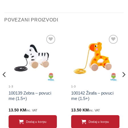
POVEZANI PROIZVODI
Sačuvaj
Sačuvaj
proizvod
proizvod
1-3
1-3
100139 Zebra – povuci
100142 Žirafa – povuci
me (1.5+)
me (1.5+)
13.50
KM
13.50
KM
inc. VAT
inc. VAT
Dodaj u korpu
Dodaj u korpu