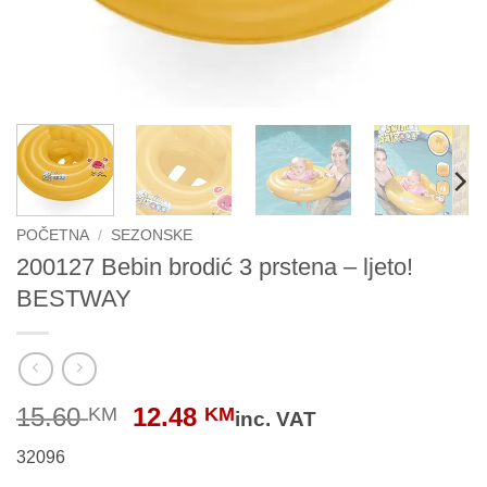
POČETNA
/
SEZONSKE
200127 Bebin brodić 3 prstena – ljeto!
BESTWAY
Original
Current
15.60
12.48
KM
KM
inc. VAT
price
price
32096
was:
is: