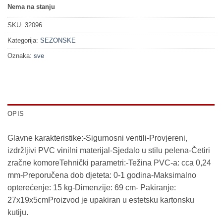
15.60 KM.
12.48 KM.
Nema na stanju
SKU:
32096
Kategorija:
SEZONSKE
Oznaka:
sve
OPIS
Glavne karakteristike:-Sigurnosni ventili-Provjereni,
izdržljivi PVC vinilni materijal-Sjedalo u stilu pelena-Četiri
zračne komoreTehnički parametri:-Težina PVC-a: cca 0,24
mm-Preporučena dob djeteta: 0-1 godina-Maksimalno
opterećenje: 15 kg-Dimenzije: 69 cm- Pakiranje:
27x19x5cmProizvod je upakiran u estetsku kartonsku
kutiju.