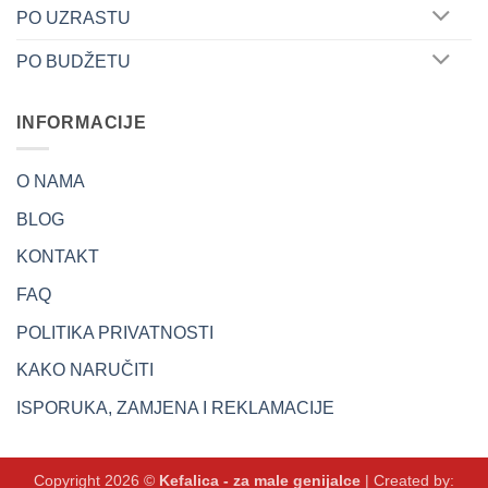
PO UZRASTU
PO BUDŽETU
INFORMACIJE
O NAMA
BLOG
KONTAKT
FAQ
POLITIKA PRIVATNOSTI
KAKO NARUČITI
ISPORUKA, ZAMJENA I REKLAMACIJE
Copyright 2026 ©
Kefalica - za male genijalce
| Created by: