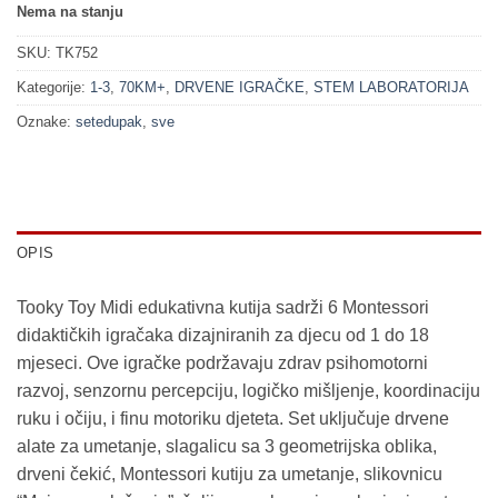
129.90 KM.
99.90 KM.
Nema na stanju
SKU:
TK752
Kategorije:
1-3
,
70KM+
,
DRVENE IGRAČKE
,
STEM LABORATORIJA
Oznake:
setedupak
,
sve
OPIS
Tooky Toy Midi edukativna kutija sadrži 6 Montessori
didaktičkih igračaka dizajniranih za djecu od 1 do 18
mjeseci. Ove igračke podržavaju zdrav psihomotorni
razvoj, senzornu percepciju, logičko mišljenje, koordinaciju
ruku i očiju, i finu motoriku djeteta. Set uključuje drvene
alate za umetanje, slagalicu sa 3 geometrijska oblika,
drveni čekić, Montessori kutiju za umetanje, slikovnicu