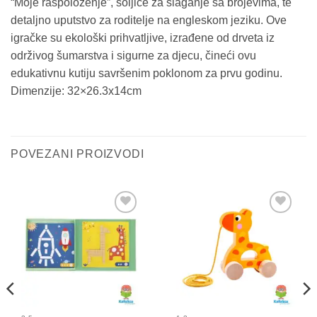
“Moje raspoloženje”, šoljice za slaganje sa brojevima, te
detaljno uputstvo za roditelje na engleskom jeziku. Ove
igračke su ekološki prihvatljive, izrađene od drveta iz
održivog šumarstva i sigurne za djecu, čineći ovu
edukativnu kutiju savršenim poklonom za prvu godinu.
Dimenzije: 32×26.3x14cm
POVEZANI PROIZVODI
Sačuvaj
Sačuvaj
proizvod
proizvod