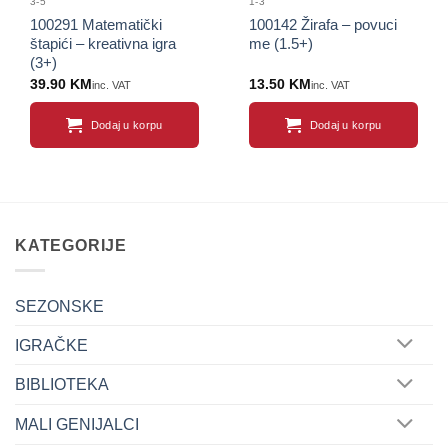
3-5
1-3
100291 Matematički
100142 Žirafa – povuci
štapići – kreativna igra
me (1.5+)
(3+)
39.90
KM
13.50
KM
inc. VAT
inc. VAT
Dodaj u korpu
Dodaj u korpu
KATEGORIJE
SEZONSKE
IGRAČKE
BIBLIOTEKA
MALI GENIJALCI