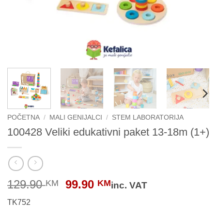
POČETNA
/
MALI GENIJALCI
/
STEM LABORATORIJA
100428 Veliki edukativni paket 13-18m (1+)
Original
Current
129.90
99.90
KM
KM
inc. VAT
price
price
TK752
was:
is: