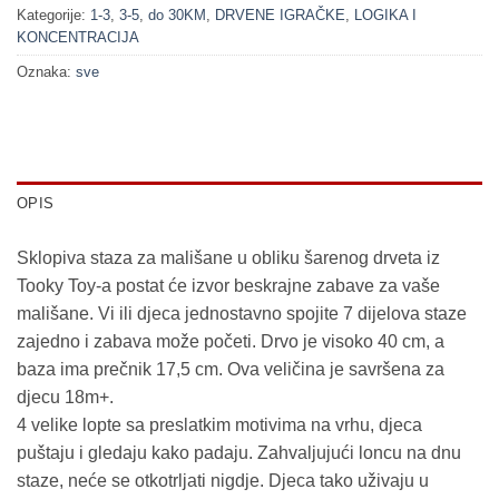
Kategorije:
1-3
,
3-5
,
do 30KM
,
DRVENE IGRAČKE
,
LOGIKA I
KONCENTRACIJA
Oznaka:
sve
OPIS
Sklopiva staza za mališane u obliku šarenog drveta iz
Tooky Toy-a postat će izvor beskrajne zabave za vaše
mališane. Vi ili djeca jednostavno spojite 7 dijelova staze
zajedno i zabava može početi. Drvo je visoko 40 cm, a
baza ima prečnik 17,5 cm. Ova veličina je savršena za
djecu 18m+.
4 velike lopte sa preslatkim motivima na vrhu, djeca
puštaju i gledaju kako padaju. Zahvaljujući loncu na dnu
staze, neće se otkotrljati nigdje. Djeca tako uživaju u