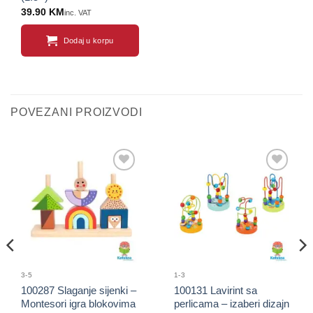
39.90
KM
inc. VAT
Dodaj u korpu
POVEZANI PROIZVODI
Sačuvaj
Sačuvaj
proizvod
proizvod
3-5
1-3
100287 Slaganje sijenki –
100131 Lavirint sa
Montesori igra blokovima
perlicama – izaberi dizajn