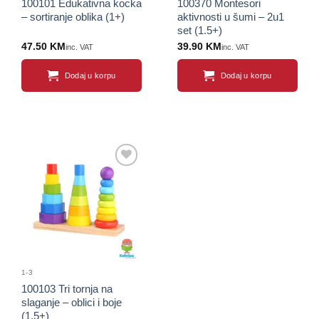
100101 Edukativna kocka
100370 Montesori
– sortiranje oblika (1+)
aktivnosti u šumi – 2u1
set (1.5+)
47.50
KM
39.90
KM
inc. VAT
inc. VAT
Dodaj u korpu
Dodaj u korpu
Sačuvaj
proizvod
1-3
100103 Tri tornja na
slaganje – oblici i boje
(1.5+)