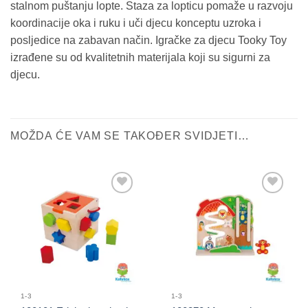
stalnom puštanju lopte. Staza za lopticu pomaže u razvoju
koordinacije oka i ruku i uči djecu konceptu uzroka i
posljedice na zabavan način. Igračke za djecu Tooky Toy
izrađene su od kvalitetnih materijala koji su sigurni za
djecu.
MOŽDA ĆE VAM SE TAKOĐER SVIDJETI…
Sačuvaj
Sačuvaj
proizvod
proizvod
1-3
1-3