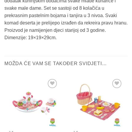
dodatak kuhinjskim dodacima svake mlade kuharice i
svake male dame. Set se sastoji od 8 kolačića u
prekrasnim pastelnim bojama i tanjira u 3 nivoa. Svaki
komad deserta je prelijepo izrađen da rekreira pravu hranu.
Proizvod je namijenjen djeci starijoj od 3 godine.
Dimenzije: 19×19×29cm.
MOŽDA ĆE VAM SE TAKOĐER SVIDJETI…
Sačuvaj
Sačuvaj
proizvod
proizvod