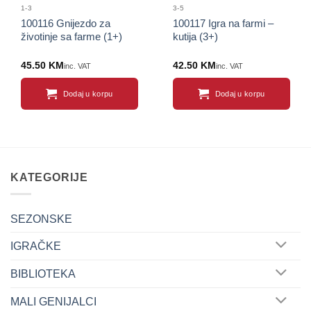
1-3
3-5
100116 Gnijezdo za
100117 Igra na farmi –
životinje sa farme (1+)
kutija (3+)
45.50
KM
42.50
KM
inc. VAT
inc. VAT
Dodaj u korpu
Dodaj u korpu
KATEGORIJE
SEZONSKE
IGRAČKE
BIBLIOTEKA
MALI GENIJALCI