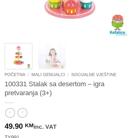
POČETNA
/
MALI GENIJALCI
/
SOCIJALNE VJEŠTINE
100331 Stalak sa desertom – igra
pretvaranja (3+)
49.90
KM
inc. VAT
TY991