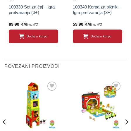
3-5
3-5
100330 Set za čaj – igra
100340 Korpa za piknik –
pretvaranja (3+)
Igra pretvaranja (3+)
69.90
KM
59.90
KM
inc. VAT
inc. VAT
Dodaj u korpu
Dodaj u korpu
POVEZANI PROIZVODI
Sačuvaj
Sačuvaj
proizvod
proizvod