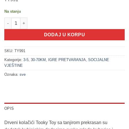
Na stanju
100331 Stalak sa desertom - igra pretvaranja (3+) količina
DODAJ U KORPU
SKU:
TY991
Kategorije:
3-5
,
30-70KM
,
IGRE PRETVARANJA
,
SOCIJALNE
VJEŠTINE
Oznaka:
sve
OPIS
Drveni kolačići Tooky Toy sa tanjirom prekrasan su