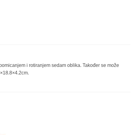
cu pomicanjem i rotiranjem sedam oblika. Također se može
 20×18.8×4.2cm.
Sačuvaj