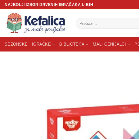
Skip
NAJBOLJI IZBOR DRVENIH IGRAČAKA U BIH
to
content
Pretraži:
SEZONSKE
IGRAČKE
BIBLIOTEKA
MALI GENIJALCI
P