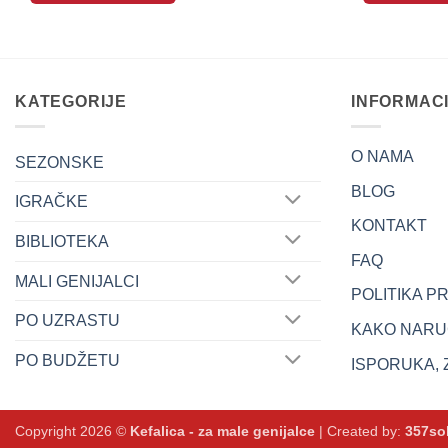
KATEGORIJE
INFORMAC
O NAMA
SEZONSKE
BLOG
IGRAČKE
KONTAKT
BIBLIOTEKA
FAQ
MALI GENIJALCI
POLITIKA P
PO UZRASTU
KAKO NARUČ
PO BUDŽETU
ISPORUKA, 
Copyright 2026 ©
Kefalica - za male genijalce
| Created by:
357so