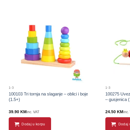
Sačuvaj
proizvod
1-3
1-3
100103 Tri tornja na slaganje – oblici i boje
100275 Uvezi
(1.5+)
– gusjenica (
39.90
KM
24.50
KM
inc. VAT
inc.
Dodaj u korpu
Dodaj 