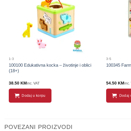
proizvod
1-3
3-5
100100 Edukativna kocka – životinje i oblici
100345 Farma 
(18+)
38.50
KM
54.50
KM
inc. VAT
inc.
Dodaj u korpu
Dodaj 
POVEZANI PROIZVODI