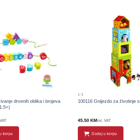
Sačuvaj
proizvod
1-3
vanje drvenih oblika i brojeva
100116 Gnijezdo za životinje 
1.5+)
45.50
KM
 VAT
inc. VAT
u korpu
Dodaj u korpu