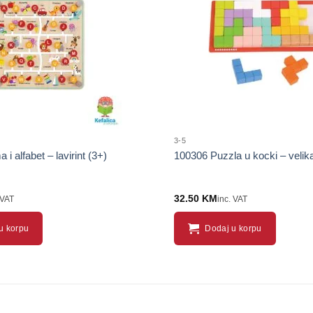
proizvod
3-5
i alfabet – lavirint (3+)
100306 Puzzla u kocki – velik
32.50
KM
 VAT
inc. VAT
u korpu
Dodaj u korpu