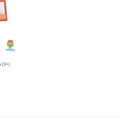
proizvod
a (3+)