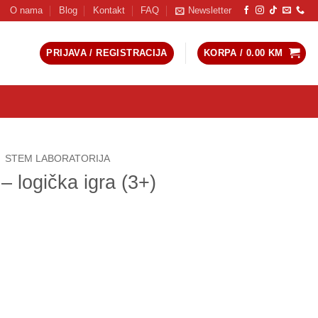
O nama
Blog
Kontakt
FAQ
Newsletter
PRIJAVA / REGISTRACIJA
KORPA /
0.00
KM
STEM LABORATORIJA
 logička igra (3+)
(3+) količina