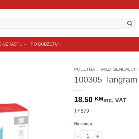
O UZRASTU
PO BUDŽETU
POČETNA
/
MALI GENIJALCI
/
100305 Tangram –
Sačuvaj
proizvod
18.50
KM
inc. VAT
TY879
Na stanju
100305 Tangram - logička igra 