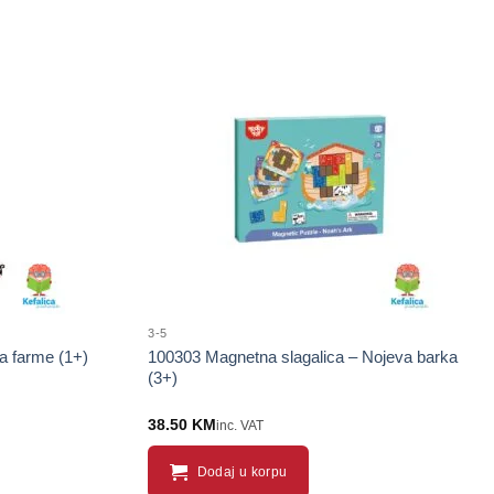
Sačuvaj
Sačuvaj
proizvod
proizvod
3-5
sa farme (1+)
100303 Magnetna slagalica – Nojeva barka
(3+)
38.50
KM
inc. VAT
Dodaj u korpu