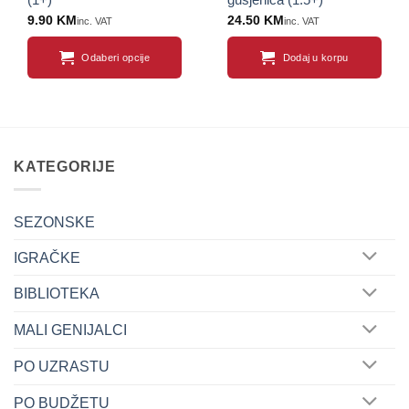
9.90
KM
24.50
KM
inc. VAT
inc. VAT
Odaberi opcije
Dodaj u korpu
This
product
has
multiple
variants.
KATEGORIJE
The
options
may
SEZONSKE
be
IGRAČKE
chosen
on
BIBLIOTEKA
the
product
MALI GENIJALCI
page
PO UZRASTU
PO BUDŽETU