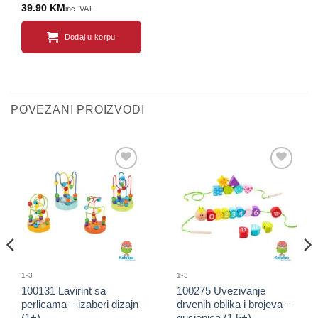
39.90
KM
inc. VAT
Dodaj u korpu
POVEZANI PROIZVODI
Sačuvaj
Sačuvaj
proizvod
proizvod
1-3
1-3
100131 Lavirint sa
100275 Uvezivanje
perlicama – izaberi dizajn
drvenih oblika i brojeva –
(1+)
gusjenica (1.5+)