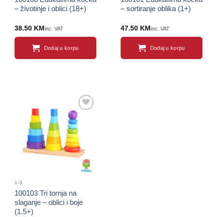
– životinje i oblici (18+)
– sortiranje oblika (1+)
38.50
KM
47.50
KM
inc. VAT
inc. VAT
Dodaj u korpu
Dodaj u korpu
Sačuvaj
proizvod
1-3
100103 Tri tornja na
slaganje – oblici i boje
(1.5+)