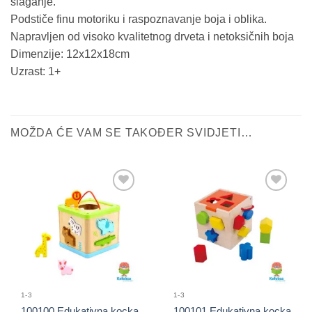
slaganje.
Podstiče finu motoriku i raspoznavanje boja i oblika.
Napravljen od visoko kvalitetnog drveta i netoksičnih boja
Dimenzije: 12x12x18cm
Uzrast: 1+
MOŽDA ĆE VAM SE TAKOĐER SVIDJETI…
Sačuvaj
Sačuvaj
proizvod
proizvod
1-3
1-3
100100 Edukativna kocka
100101 Edukativna kocka