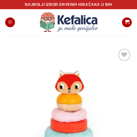
Skip
NAJBOLJI IZBOR DRVENIH IGRAČAKA U BIH
to
content
Sačuvaj
proizvod