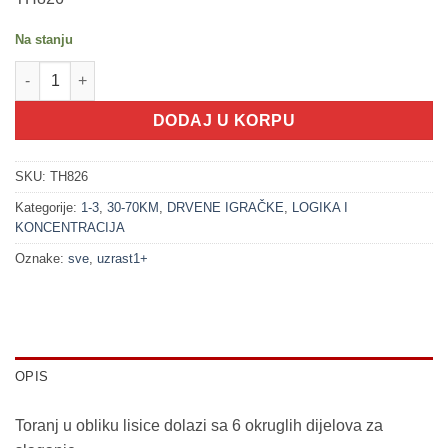
Na stanju
100211 Didaktički toranj na slaganje - Lisica (1+) količina
DODAJ U KORPU
SKU:
TH826
Kategorije:
1-3
,
30-70KM
,
DRVENE IGRAČKE
,
LOGIKA I
KONCENTRACIJA
Oznake:
sve
,
uzrast1+
OPIS
Toranj u obliku lisice dolazi sa 6 okruglih dijelova za