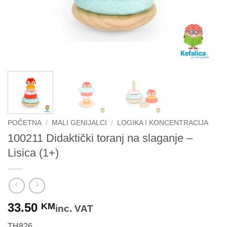
POČETNA
/
MALI GENIJALCI
/
LOGIKA I KONCENTRACIJA
100211 Didaktički toranj na slaganje –
Lisica (1+)
33.50
KM
inc. VAT
TH826