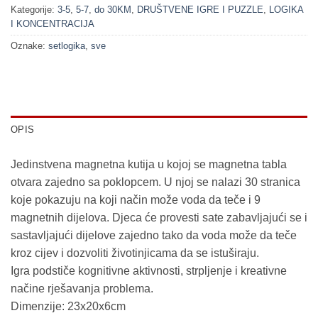
Kategorije:
3-5
,
5-7
,
do 30KM
,
DRUŠTVENE IGRE I PUZZLE
,
LOGIKA
I KONCENTRACIJA
Oznake:
setlogika
,
sve
OPIS
Jedinstvena magnetna kutija u kojoj se magnetna tabla
otvara zajedno sa poklopcem. U njoj se nalazi 30 stranica
koje pokazuju na koji način može voda da teče i 9
magnetnih dijelova. Djeca će provesti sate zabavljajući se i
sastavljajući dijelove zajedno tako da voda može da teče
kroz cijev i dozvoliti životinjicama da se istuširaju.
Igra podstiče kognitivne aktivnosti, strpljenje i kreativne
načine rješavanja problema.
Dimenzije: 23x20x6cm