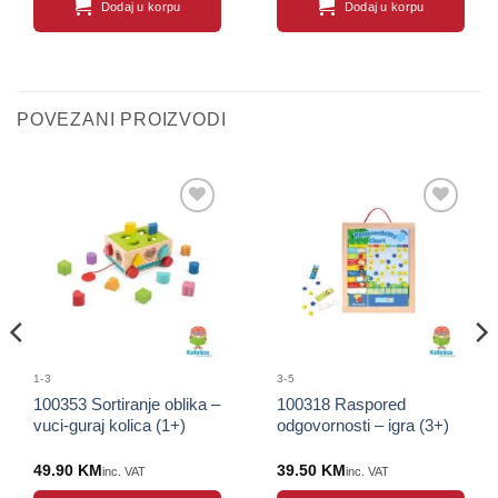
Dodaj u korpu
Dodaj u korpu
POVEZANI PROIZVODI
Sačuvaj
Sačuvaj
proizvod
proizvod
1-3
3-5
100353 Sortiranje oblika –
100318 Raspored
vuci-guraj kolica (1+)
odgovornosti – igra (3+)
49.90
KM
39.50
KM
inc. VAT
inc. VAT