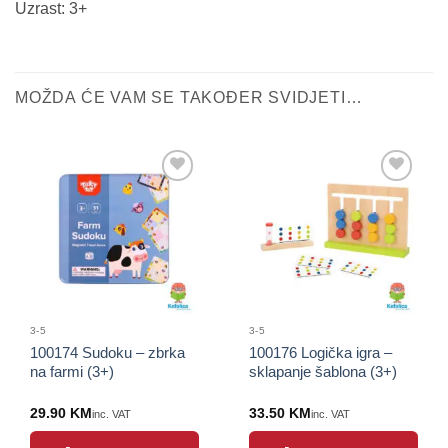
Uzrast: 3+
MOŽDA ĆE VAM SE TAKOĐER SVIDJETI…
Sačuvaj
Sačuvaj
proizvod
proizvod
3-5
3-5
100174 Sudoku – zbrka
100176 Logička igra –
na farmi (3+)
sklapanje šablona (3+)
29.90
KM
33.50
KM
inc. VAT
inc. VAT