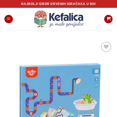
Skip
NAJBOLJI IZBOR DRVENIH IGRAČAKA U BIH
to
content
Sačuvaj
proizvod