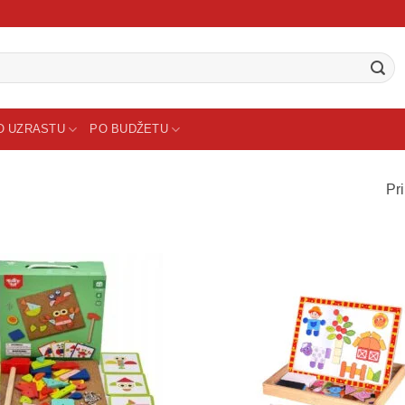
O UZRASTU
PO BUDŽETU
Pri
Sačuvaj
proizvod