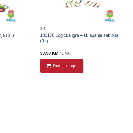
3-5
ja (3+)
100176 Logička igra – sklapanje šablona
(3+)
33.50
KM
inc. VAT
Dodaj u korpu