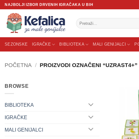
Skip
NAJBOLJI IZBOR DRVENIH IGRAČAKA U BIH
to
content
Pretraži:
SEZONSKE
IGRAČKE
BIBLIOTEKA
MALI GENIJALCI
P
POČETNA
/
PROIZVODI OZNAČENI “UZRAST4+”
BROWSE
BIBLIOTEKA
IGRAČKE
MALI GENIJALCI