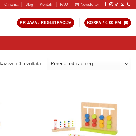
O nama
Blog
Kontakt
FAQ
Newsletter
PRIJAVA / REGISTRACIJA
KORPA /
0.00
KM
Sorted
kaz svih 4 rezultata
by
latest
Sačuvaj
Sačuvaj
proizvod
proizvod