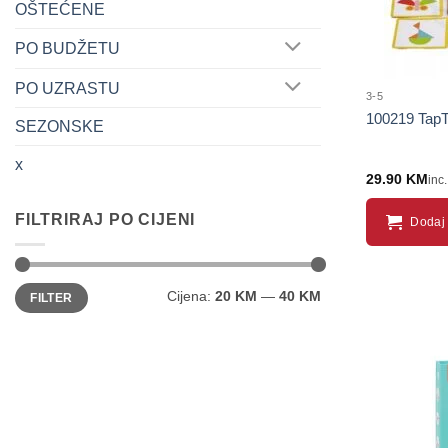
OŠTEĆENE
PO BUDŽETU
PO UZRASTU
3-5
100219 TapTa
SEZONSKE
x
29.90
KM
inc
FILTRIRAJ PO CIJENI
Dodaj 
Minimalna
Maksimalna
Cijena:
20 KM
—
40 KM
FILTER
cijena
cijena