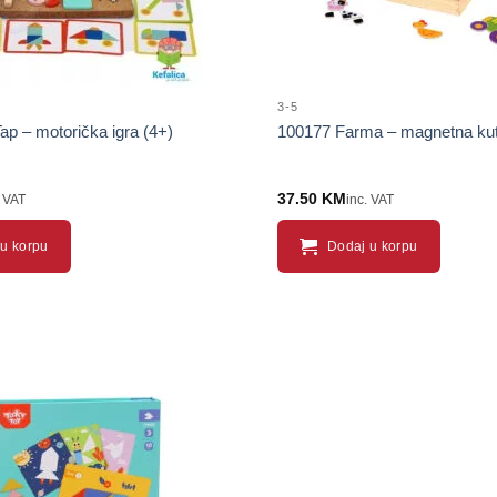
3-5
p – motorička igra (4+)
100177 Farma – magnetna kuti
37.50
KM
. VAT
inc. VAT
u korpu
Dodaj u korpu
Sačuvaj
proizvod