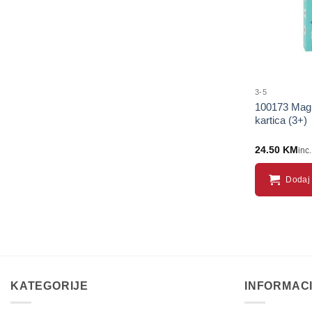
3-5
100173 Magne
kartica (3+)
24.50
KM
inc
Dodaj 
KATEGORIJE
INFORMAC