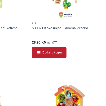
3-5
 edukativna
500071 Kokošinjac – drvena igračka
28.90
KM
inc. VAT
Dodaj u korpu