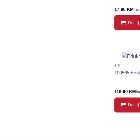
17.90
KM
inc
Dodaj 
3-5
100565 Eduk
119.90
KM
in
Dodaj 