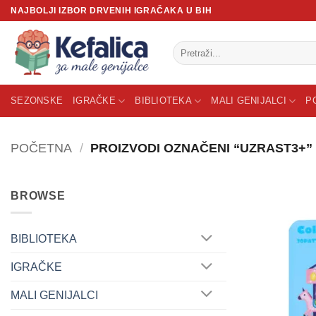
Skip
NAJBOLJI IZBOR DRVENIH IGRAČAKA U BIH
to
content
Pretraži:
SEZONSKE
IGRAČKE
BIBLIOTEKA
MALI GENIJALCI
P
POČETNA
/
PROIZVODI OZNAČENI “UZRAST3+”
BROWSE
BIBLIOTEKA
IGRAČKE
MALI GENIJALCI