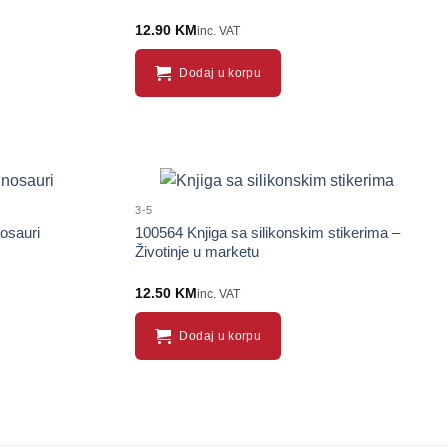
12.90
KM
inc. VAT
Dodaj u korpu
3-5
osauri
100564 Knjiga sa silikonskim stikerima –
Životinje u marketu
12.50
KM
inc. VAT
Dodaj u korpu