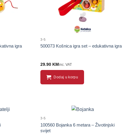
3-5
kativna igra
500073 Košnica igra set – edukativna igra
29.90
KM
inc. VAT
Dodaj u korpu
3-5
i
100560 Bojanka 6 metara – Životinjski
svijet