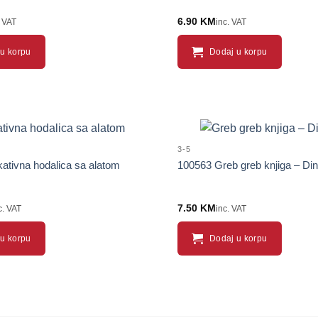
6.90
KM
. VAT
inc. VAT
u korpu
Dodaj u korpu
3-5
ativna hodalica sa alatom
100563 Greb greb knjiga – Din
7.50
KM
c. VAT
inc. VAT
u korpu
Dodaj u korpu