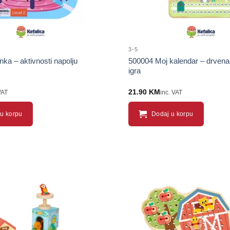
3-5
ka – aktivnosti napolju
500004 Moj kalendar – drvena
igra
21.90
KM
VAT
inc. VAT
u korpu
Dodaj u korpu