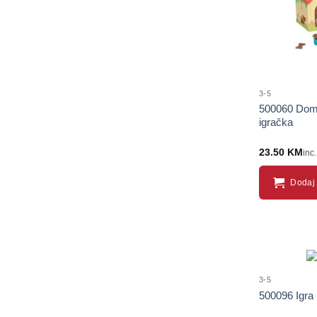
3-5
500060 Dom 
igračka
23.50
KM
inc
Dodaj 
3-5
500096 Igra 