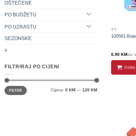
OŠTEĆENE
PO BUDŽETU
PO UZRASTU
3-5
100561 Bojan
SEZONSKE
x
6.90
KM
inc. 
FILTRIRAJ PO CIJENI
Dodaj 
Minimalna
Maksimalna
Cijena:
0 KM
—
120 KM
FILTER
cijena
cijena