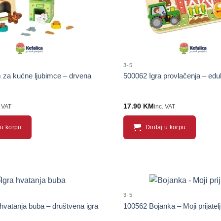
3-5
za kućne ljubimce – drvena
500062 Igra provlačenja – edu
17.90
KM
. VAT
inc. VAT
u korpu
Dodaj u korpu
3-5
hvatanja buba – društvena igra
100562 Bojanka – Moji prijatelj