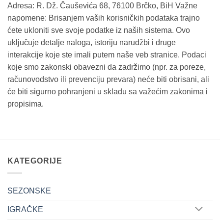
Adresa: R. Dž. Čauševića 68, 76100 Brčko, BiH Važne
napomene: Brisanjem vaših korisničkih podataka trajno
ćete ukloniti sve svoje podatke iz naših sistema. Ovo
uključuje detalje naloga, istoriju narudžbi i druge
interakcije koje ste imali putem naše veb stranice. Podaci
koje smo zakonski obavezni da zadržimo (npr. za poreze,
računovodstvo ili prevenciju prevara) neće biti obrisani, ali
će biti sigurno pohranjeni u skladu sa važećim zakonima i
propisima.
KATEGORIJE
SEZONSKE
IGRAČKE