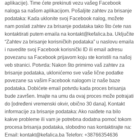
aplikacije). Time ćete prekinuti vezu vašeg Facebook
naloga sa našom aplikacijom. Pošaljite zahtev za brisanje
podataka: Kada uklonite svoj Facebook nalog, možete
nam poslati zahtev za brisanje podataka tako što ćete nas
kontaktirati putem emaila na kontakt@kefalica.ba. Uključite
“Zahtev za brisanje korisničkih podataka” u naslovu emaila
i navedite svoj Facebook korisnički ID ili email adresu
povezanu sa Facebook prijavom koju ste koristili na našoj
veb stranici. Potvrda: Nakon što primimo vaš zahtev za
brisanje podataka, uklonićemo sve vaše lične podatke
povezane sa vašim Facebook nalogom iz naše baze
podataka. Dobićete email potvrdu kada proces brisanja
bude završen. Imajte na umu da ovaj proces može potrajati
do [određeni vremenski okvir, obično 30 dana]. Kontakt
informacije za brisanje podataka: Ako naiđete na bilo
kakve probleme ili vam je potrebna dodatna pomoć tokom
procesa brisanja podataka, slobodno nas kontaktirajte na:
Email: kontakt@kefalica.ba Telefon: +38766354636