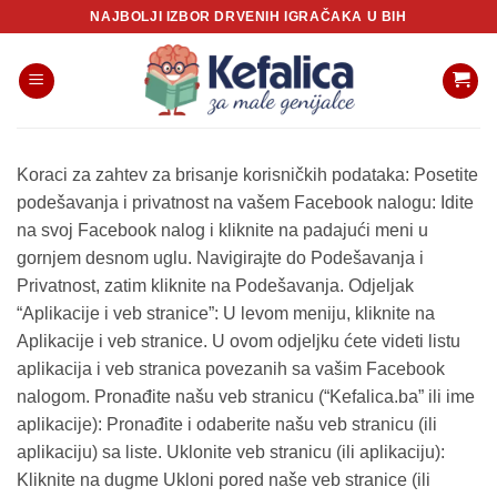
Skip
NAJBOLJI IZBOR DRVENIH IGRAČAKA U BIH
to
content
Koraci za zahtev za brisanje korisničkih podataka: Posetite
podešavanja i privatnost na vašem Facebook nalogu: Idite
na svoj Facebook nalog i kliknite na padajući meni u
gornjem desnom uglu. Navigirajte do Podešavanja i
Privatnost, zatim kliknite na Podešavanja. Odjeljak
“Aplikacije i veb stranice”: U levom meniju, kliknite na
Aplikacije i veb stranice. U ovom odjeljku ćete videti listu
aplikacija i veb stranica povezanih sa vašim Facebook
nalogom. Pronađite našu veb stranicu (“Kefalica.ba” ili ime
aplikacije): Pronađite i odaberite našu veb stranicu (ili
aplikaciju) sa liste. Uklonite veb stranicu (ili aplikaciju):
Kliknite na dugme Ukloni pored naše veb stranice (ili