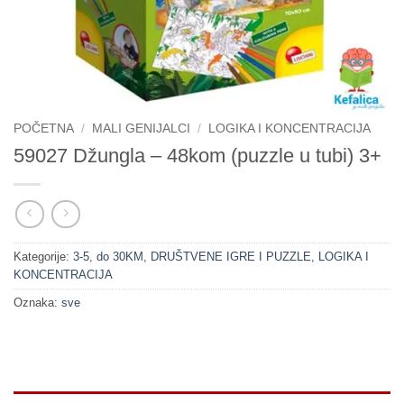
POČETNA
/
MALI GENIJALCI
/
LOGIKA I KONCENTRACIJA
59027 Džungla – 48kom (puzzle u tubi) 3+
Kategorije:
3-5
,
do 30KM
,
DRUŠTVENE IGRE I PUZZLE
,
LOGIKA I
KONCENTRACIJA
Oznaka:
sve