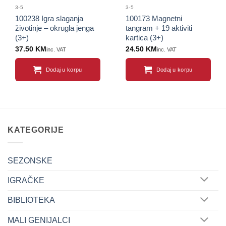
3-5
3-5
100238 Igra slaganja
100173 Magnetni
životinje – okrugla jenga
tangram + 19 aktiviti
(3+)
kartica (3+)
37.50
KM
24.50
KM
inc. VAT
inc. VAT
Dodaj u korpu
Dodaj u korpu
KATEGORIJE
SEZONSKE
IGRAČKE
BIBLIOTEKA
MALI GENIJALCI