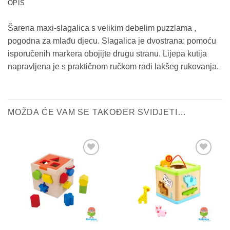
OPIS
Šarena maxi-slagalica s velikim debelim puzzlama ,
pogodna za mlađu djecu. Slagalica je dvostrana: pomoću
isporučenih markera obojijte drugu stranu. Lijepa kutija
napravljena je s praktičnom ručkom radi lakšeg rukovanja.
MOŽDA ĆE VAM SE TAKOĐER SVIDJETI…
Sačuvaj
Sačuvaj
proizvod
proizvod