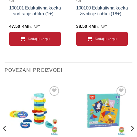
1-3
1-3
100101 Edukativna kocka
100100 Edukativna kocka
– sortiranje oblika (1+)
– životinje i oblici (18+)
47.50
KM
38.50
KM
inc. VAT
inc. VAT
Dodaj u korpu
Dodaj u korpu
POVEZANI PROIZVODI
Sačuvaj
Sačuvaj
proizvod
proizvod